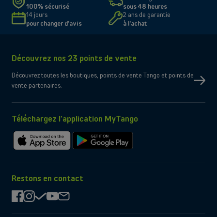
100% sécurisé
sous 48 heures
14 jours
2 ans de garantie
pour changer d'avis
à l'achat
Découvrez nos 23 points de vente
Découvrez toutes les boutiques, points de vente Tango et points de
vente partenaires.
Téléchargez l’application MyTango
Télécharger
Télécharger
sur
sur
l'App
Google
Store
Play
Restons en contact
facebook
instagram
check
youtube
mail