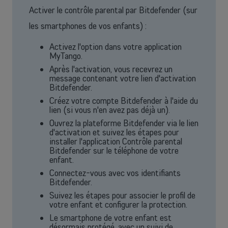
Activer le contrôle parental par Bitdefender (sur
les smartphones de vos enfants) :
Indépendants et PMEs
Activez l'option dans votre application
Solutions de téléphonie mobile, fibre, centrale téléphonique et bien
MyTango.
plus encore pour les indépendants et la petite et moyenne entreprise.
Après l'activation, vous recevrez un
message contenant votre lien d'activation
Découvrir nos services
Bitdefender.
Créez votre compte Bitdefender à l'aide du
OU
lien (si vous n'en avez pas déjà un).
Grandes entreprises
Ouvrez la plateforme Bitdefender via le lien
d'activation et suivez les étapes pour
Vous cherchez des solutions pour les grandes entreprises ? Laissez-
installer l'application Contrôle parental
vous conseiller par l'un de nos experts commerciaux lors d'un rendez-
Bitdefender sur le téléphone de votre
vous dédié.
enfant.
Connectez-vous avec vos identifiants
Contacter un conseiller
Bitdefender.
Suivez les étapes pour associer le profil de
votre enfant et configurer la protection.
Le smartphone de votre enfant est
désormais protégé, avec un suivi de