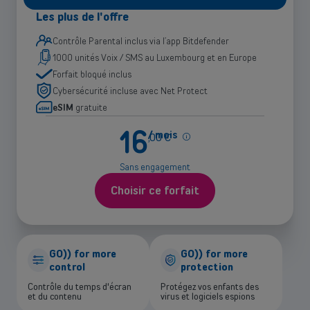
Les plus de l'offre
Contrôle Parental inclus via l’app Bitdefender
1000 unités Voix / SMS au Luxembourg et en Europe
Forfait bloqué inclus
Cybersécurité incluse avec Net Protect
eSIM
gratuite
16
/ mois
Plus
,
00
€
d'infos
sur
Sans engagement
le
prix
Choisir ce forfait
GO)) for more
GO)) for more
control
protection
Contrôle du temps d'écran
Protégez vos enfants des
et du contenu
virus et logiciels espions