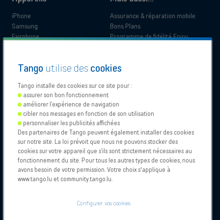
iPhone
Assurance & réparation mobile
Samsung
Bons Plans
Fairphone
Programme de fidélité Enjoy
Doro
App My Tango
Blog Tango
Documentation légale
Pourquoi Tango
Tango
utilise des
cookies
Information produit
Qualité de l'expérience client
Tango installe des cookies sur ce site pour :
Documents administratifs
Avantages clients
assurer son bon fonctionnement
Documents de support
Passer chez Tango
améliorer l’expérience de navigation
Particulier
Business
cibler nos messages en fonction de son utilisation
Déclarations d'accessibilité
Déménagement
personnaliser les publicités affichées
Des partenaires de Tango peuvent également installer des cookies
sur notre site. La loi prévoit que nous ne pouvons stocker des
Our
Proximus
Proximus
Vodafone
cookies sur votre appareil que s’ils sont strictement nécessaires au
Partners
NXT
Contactez le support
fonctionnement du site. Pour tous les autres types de cookies, nous
avons besoin de votre permission. Votre choix s'applique à
www.tango.lu et community.tango.lu.
Tango 2026, Tous droits reservés.
Points de vente
Autorisation d'exercice de l'activité
Conditions générales et particulières
Configurer vos cookies
Mentions légales et Politique de cookies
À propos
Configurer vos cookies