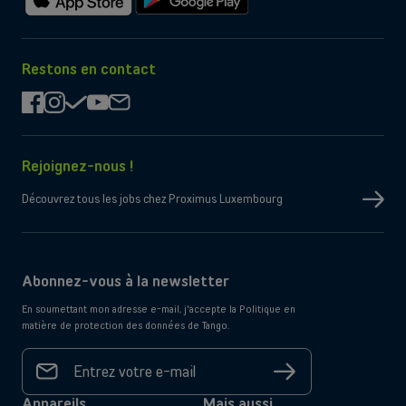
Télécharger
Télécharger
sur
sur
l'App
Google
Store
Play
Restons en contact
facebook
instagram
check
youtube
mail
Rejoignez-nous !
Découvrez tous les jobs chez Proximus Luxembourg
Abonnez-vous à la newsletter
En soumettant mon adresse e-mail, j'accepte la Politique en
matière de protection des données de Tango.
Votre
adresse
S'inscrire
e-mail
*
Appareils
Mais aussi...