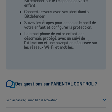
Bitdefender sur le téléphone de votre
enfant.
Découvrir nos services
Connectez-vous avec vos identifiants
OU
Bitdefender.
Grandes entreprises
Suivez les étapes pour associer le profil de
votre enfant et configurer la protection.
Vous cherchez des solutions pour les grandes entreprises ? Laissez-
Le smartphone de votre enfant est
vous conseiller par l'un de nos experts commerciaux lors d'un rendez-
désormais protégé, avec un suivi de
vous dédié.
l'utilisation et une navigation sécurisée sur
les réseaux Wi-Fi et mobiles.
Contacter un conseiller
Des questions sur PARENTAL CONTROL ?
Je n'ai pas reçu mon lien d'activation
Appelez le service d'assistance 777 pour qu'il vous renvoie
votre e-mail.