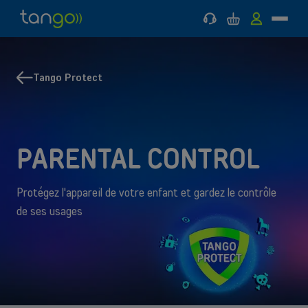
Support
Panier
MyTango
Menu
Tango
Aller
Aller
Retour
Retour
Mobile
au
au
à
à
menu
contenu
Mobile
Internet
principal
principal
&
Tango Protect
MOBILE
Internet & TV
INTERNET & TV
TV
Aide & Support
PARENTAL CONTROL
Bons plans
Protégez l'appareil de votre enfant et gardez le contrôle
de ses usages