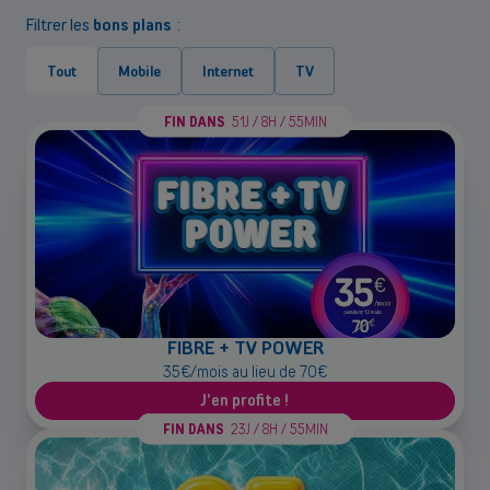
Filtrer les
bons plans
:
Tout
Mobile
Internet
TV
FIN DANS
51J / 8H / 55MIN
FIBRE + TV POWER
35€/mois au lieu de 70€
J'en profite !
FIN DANS
23J / 8H / 55MIN