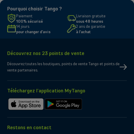
Pourquoi choisir Tango ?
Paiement
Livraison gratuite
100% sécurisé
sous 48 heures
14 jours
2 ans de garantie
pour changer d'avis
à l'achat
Découvrez nos 23 points de vente
Découvrez toutes les boutiques, points de vente Tango et points de
vente partenaires.
Téléchargez l’application MyTango
Télécharger
Télécharger
sur
sur
l'App
Google
Store
Play
Restons en contact