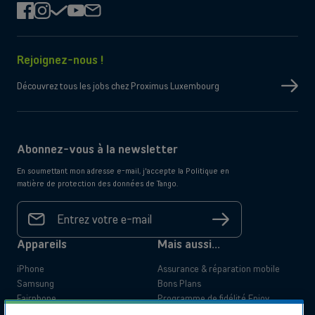
facebook
instagram
check
youtube
mail
Rejoignez-nous !
Découvrez tous les jobs chez Proximus Luxembourg
Abonnez-vous à la newsletter
En soumettant mon adresse e-mail, j'accepte la Politique en
matière de protection des données de Tango.
Votre
adresse
S'inscrire
e-mail
*
Appareils
Mais aussi...
iPhone
Assurance & réparation mobile
Samsung
Bons Plans
Fairphone
Programme de fidélité Enjoy
Doro
App My Tango