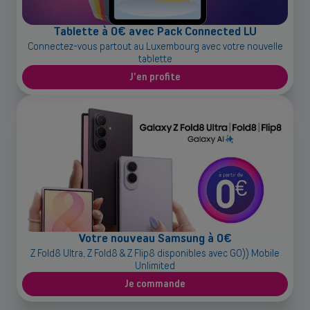
OU
Grandes entreprises
Tablette à 0€ avec Pack Connected LU
Vous cherchez des solutions pour les grandes entreprises ? Laissez-
Connectez-vous partout au Luxembourg avec votre nouvelle
vous conseiller par l'un de nos experts commerciaux lors d'un rendez-
tablette
vous dédié.
J'en profite
Contacter un conseiller
Votre nouveau Samsung à 0€
Z Fold8 Ultra, Z Fold8 & Z Flip8 disponibles avec GO)) Mobile
Unlimited
Je commande