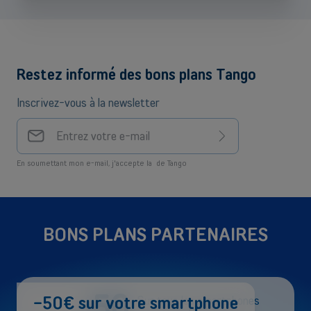
Restez informé des bons plans Tango
Inscrivez-vous à la newsletter
Votre
adresse
S'inscrire
e-mail
En soumettant mon e-mail, j'accepte la
de Tango
BONS PLANS PARTENAIRES
-50
-50€ sur votre smartphone
Sur tous les smartphones