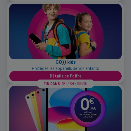
Back
GO)) kids
Protégez les appareils de vos enfants
Détails de l'offre
FIN DANS
16J / 8H / 55MIN
Indépendants et PMEs
Solutions de téléphonie mobile, fibre, centrale téléphonique et bien
plus encore pour les indépendants et la petite et moyenne entreprise.
Découvrir nos services