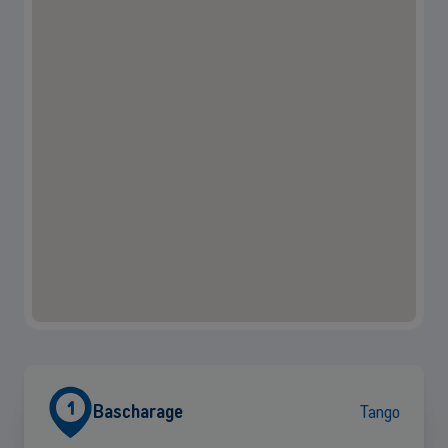
1
Bascharage
Tango