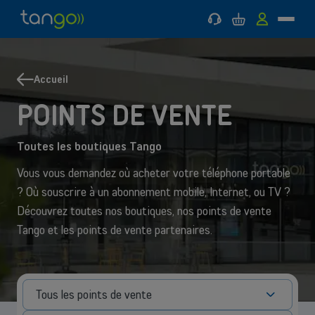
Support
Panier
MyTango
Menu
Tango
Aller
Aller
Retour
Retour
Mobile
au
au
à
à
menu
contenu
Mobile
Internet
principal
principal
&
Accueil
MOBILE
Internet & TV
INTERNET & TV
TV
POINTS DE VENTE
Aide & Support
Toutes les boutiques Tango
Bons plans
Vous vous demandez où acheter votre téléphone portable
? Où souscrire à un abonnement mobile, Internet, ou TV ?
Découvrez toutes nos boutiques, nos points de vente
Tango et les points de vente partenaires.
Tous les points de vente