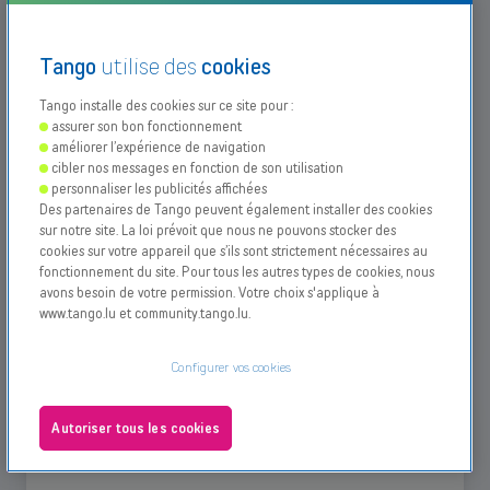
mercredi
de
09:00
à
20:00
jeudi
de
09:00
à
20:00
Tango
utilise des
cookies
vendredi
de
09:00
à
20:00
samedi
de
09:00
à
19:00
dimanche
Fermé
Tango installe des cookies sur ce site pour :
assurer son bon fonctionnement
ouverture exceptionnelle
améliorer l’expérience de navigation
Particulier
Business
Veille de Fête Nationale
- Lundi, 22/06/26 de 9h à 18h
cibler nos messages en fonction de son utilisation
Black Friday
- Vendredi, 27/11/26 de 9h à 24h
personnaliser les publicités affichées
Des partenaires de Tango peuvent également installer des cookies
Veille de Noël
- Mercredi, 24/12/26 de 9h à 16h
sur notre site. La loi prévoit que nous ne pouvons stocker des
Veille de Nouvel an
- Jeudi, 31/12/26 de 9h à 16h
cookies sur votre appareil que s’ils sont strictement nécessaires au
Contactez le support
fonctionnement du site. Pour tous les autres types de cookies, nous
avons besoin de votre permission. Votre choix s'applique à
www.tango.lu et community.tango.lu.
Points de vente
Configurer vos cookies
À propos
Clientèle professionnelle –
4
Bizzcorner
Bizzcorner
Autoriser tous les cookies
Testez votre éligibilité
Adresse