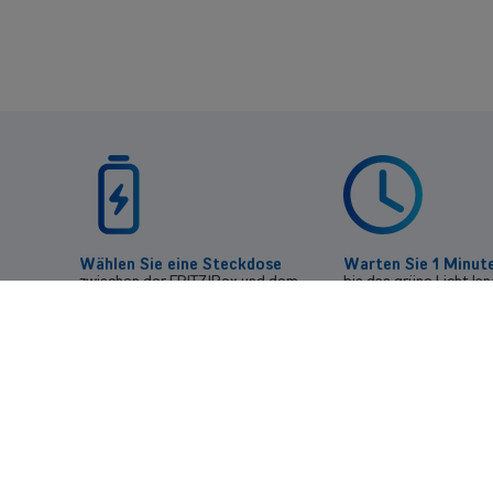
Wählen Sie eine Steckdose
Warten Sie 1 Minute
zwischen der FRITZ!Box und dem
bis das grüne Licht la
Bereich, in dem der Empfang schwach
blinken beginnt.
ist, und stecken Sie den Repeater ein.