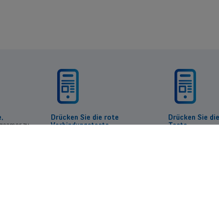
,
Drücken Sie die rote
Drücken Sie d
ngsamer zu
Verbindungstaste
Taste
auf dem Repeater und das Licht
auf Ihrer FRITZ!B
beginnt schneller zu blinken.