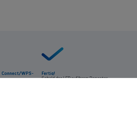
ie Connect/WPS-
Fertig!
Sobald das LED auf Ihrem Repeater
ox.
dauerhaft grün leuchtet, ist die
Verbindung hergestellt.