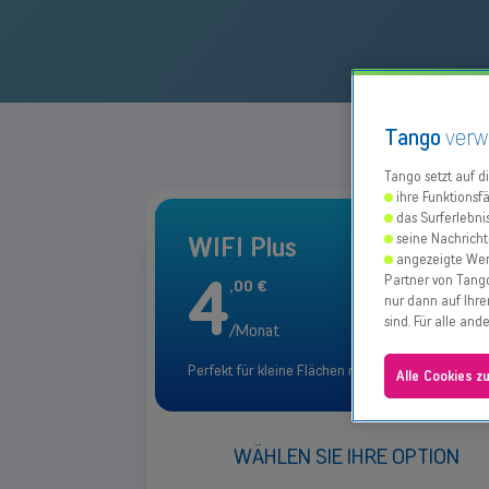
Tango
verw
Tango setzt auf d
ihre Funktionsfä
das Surferlebni
seine Nachricht
WIFI Plus
angezeigte Wer
4
Partner von Tango
,
00
€
nur dann auf Ihre
sind. Für alle an
/Monat
Perfekt für kleine Flächen mit Standardisolierung
Alle Cookies z
WÄHLEN SIE IHRE OPTION