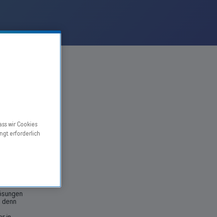
ass wir Cookies
IFI
ngt erforderlich
lösungen
, denn
r in