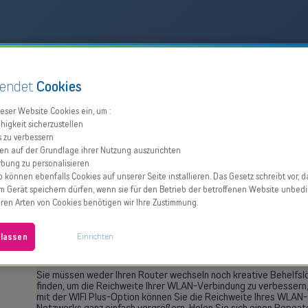
endet
Cookies
ieser Website Cookies ein, um :
higkeit sicherzustellen
s zu verbessern
en auf der Grundlage ihrer Nutzung auszurichten
bung zu personalisieren
 können ebenfalls Cookies auf unserer Seite installieren. Das Gesetz schreibt vor, d
DIE VORTEILE DER W
m Gerät speichern dürfen, wenn sie für den Betrieb der betroffenen Website unbedi
deren Arten von Cookies benötigen wir Ihre Zustimmung.
PLUS-OPTIONEN
.
Einrichten
ulassen
Sie müssen weder Ihren Router wechseln noch kreative Behelfs
finden, um die Reichweite Ihrer WLAN-Verbindung zu verbessern
mit der WIFI Plus-Option können Sie die Reichweite Ihres WLAN-
Netzwerks ganz einfach vergrößern. Holen Sie sich einen Repeate