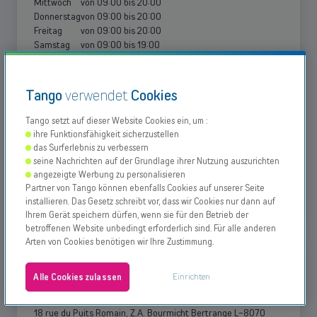
Mittwoch
von
09:00
bis
20:00
Donnerstag
von
09:00
bis
20:00
Freitag
von
09:00
bis
20:00
Samstag
von
09:00
bis
19:00
Sonntag
Geschlossen
Sonderöffnungszeiten
Tango
verwendet
Cookies
Nationalfeiertags –
Montag, 22.06.26 von 9 bis 18 Uhr
Privatkunden
Business
Black Friday
– Freitag, 27.11.26 von 9 bis 12 Uhr
Tango setzt auf dieser Website Cookies ein, um :
Heiligabend
– Mittwoch, 24.12.26 von 9 bis 16 Uhr
ihre Funktionsfähigkeit sicherzustellen
Silvester
– Donnerstag, 31.12.26 von 9 bis 16 Uhr
das Surferlebnis zu verbessern
seine Nachrichten auf der Grundlage ihrer Nutzung auszurichten
angezeigte Werbung zu personalisieren
Support kontaktieren
Partner von Tango können ebenfalls Cookies auf unserer Seite
installieren. Das Gesetz schreibt vor, dass wir Cookies nur dann auf
Verkaufsstellen
Ihrem Gerät speichern dürfen, wenn sie für den Betrieb der
betroffenen Website unbedingt erforderlich sind. Für alle anderen
Arten von Cookies benötigen wir Ihre Zustimmung.
4
Über uns
Geschäftskunden - Bizzcorner
Bizzcorner
Einrichten
Alle Cookies zulassen
Adresse
Verfügbarkeit prüfen
18 rue du Puits Romain, Z.A. Bourmicht Bertrange L-8070