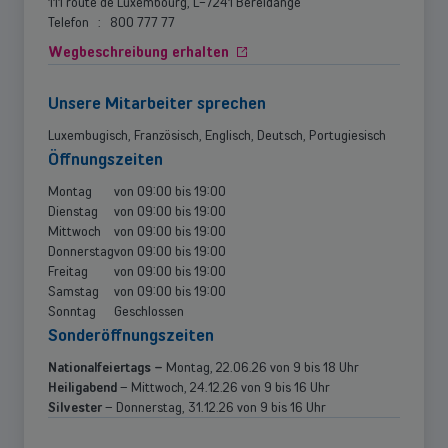
111 route de Luxembourg, L-7241 Bereldange
Telefon
:
800 777 77
Wegbeschreibung erhalten
Unsere Mitarbeiter sprechen
Luxembugisch, Französisch, Englisch, Deutsch, Portugiesisch
Öffnungszeiten
Montag
von
09:00
bis
19:00
Dienstag
von
09:00
bis
19:00
Mittwoch
von
09:00
bis
19:00
Donnerstag
von
09:00
bis
19:00
Freitag
von
09:00
bis
19:00
Samstag
von
09:00
bis
19:00
Sonntag
Geschlossen
Sonderöffnungszeiten
Nationalfeiertags –
Montag, 22.06.26 von 9 bis 18 Uhr
Heiligabend
– Mittwoch, 24.12.26 von 9 bis 16 Uhr
Silvester
– Donnerstag, 31.12.26 von 9 bis 16 Uhr