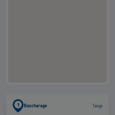
1
Bascharage
Tango