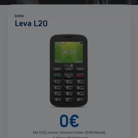
DORO
Leva L20
Mehr
anzeigen
0
€
Mit GO)) mobile Unlimited Extra+ (60€/Monat)
+ S Option (10 €/Monat)