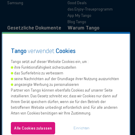
Samsung
Good Deals
das Enjoy-Treueprogramm
App My Tango
Blog Tango
Gesetzliche Dokumente
Warum Tango
Produktinformationen
Kundenerfahrung
Verwaltungsunterlagen
Kundenvorteile
Tango
verwendet
Cookies
Anleitungen
Wechseln Sie zu Tango
Privatkunden
Business
Erklärungen zur Barrierefreiheit
Umzug mit Tango
Tango setzt auf dieser Website Cookies ein, um :
ihre Funktionsfähigkeit sicherzustellen
das Surferlebnis zu verbessern
Unsere
Proximus
Proximus
Vodafone
seine Nachrichten auf der Grundlage ihrer Nutzung auszurichten
Partner
NXT
angezeigte Werbung zu personalisieren
Support kontaktieren
Partner von Tango können ebenfalls Cookies auf unserer Seite
installieren. Das Gesetz schreibt vor, dass wir Cookies nur dann auf
Tango 2026, Alle Rechte vorbehalten.
Verkaufsstellen
Ihrem Gerät speichern dürfen, wenn sie für den Betrieb der
Erlaubnis zur Geschäftsausübung
betroffenen Website unbedingt erforderlich sind. Für alle anderen
Allgemeine und besondere Geschäftsbedingungen
Arten von Cookies benötigen wir Ihre Zustimmung.
Impressum und Cookie-Politik
Über uns
Cookies konfigurieren
Jobs
Einrichten
Alle Cookies zulassen