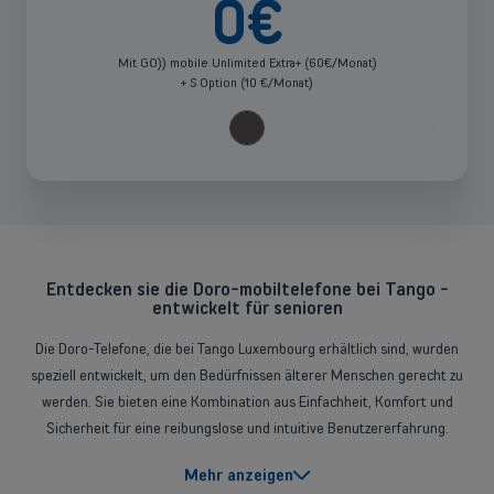
0
€
Marke
Mit GO)) mobile Unlimited Extra+ (60€/Monat)
Apple (8)
Pop
Sortieren nach
+ S Option (10 €/Monat)
up
Samsung (14)
sch
Selbstständige und KMU
Doro (2)
Fairphone (1)
Mobilfunklösungen, Glasfaser, Telefonzentrale und vieles mehr für
Empfehlungen
Selbstständige sowie kleine und mittlere Unternehmen.
Xplora (1)
hammer (1)
Lösungen entdecken
Wählen Sie ein oder mehrere Geräte aus
Aufsteigende Preise
Typ
ODER
Entdecken sie die Doro-mobiltelefone bei Tango -
Großunternehmen
entwickelt für senioren
Handys (2)
Die Doro-Telefone, die bei Tango Luxembourg erhältlich sind, wurden
Preis absteigend
Suchen Sie nach Lösungen für große Unternehmen? Lassen Sie sich in
Kompatibilität
einem persönlichen Gespräch von einem unserer Vertriebsexperten
speziell entwickelt, um den Bedürfnissen älterer Menschen gerecht zu
beraten.
werden. Sie bieten eine Kombination aus Einfachheit, Komfort und
Sicherheit für eine reibungslose und intuitive Benutzererfahrung.
Preis
Wichtige funktionen der Doro-seniorentelefone
Termin buchen
Übernehmen
Mehr anzeigen
0-200 (2)
Die Doro-Telefone bieten seniorenfreundliche Funktionen: