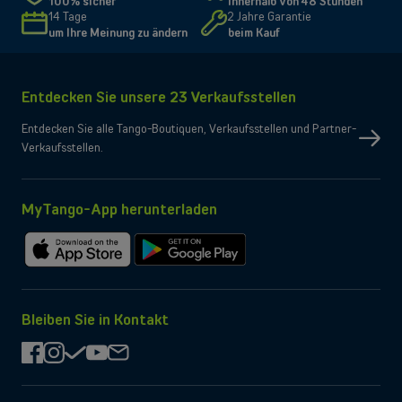
100% sicher
innerhalb von 48 Stunden
Ja
Bluetooth
14 Tage
2 Jahre Garantie
um Ihre Meinung zu ändern
beim Kauf
Ja
NFC
Inhalt der Schachtel
Entdecken Sie unsere 23 Verkaufsstellen
Entdecken Sie alle Tango-Boutiquen, Verkaufsstellen und Partner-
Verkaufsstellen.
MyTango-App herunterladen
Im
Bei
App
Google
Store
Play
herunterladen
herunterladen
Bleiben Sie in Kontakt
facebook
instagram
check
youtube
mail