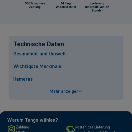
100% sichere
14 Tage
Lieferung
Zahlung
Widerrufsfrist
innerhalb von 48
Stunden
Selbstständige und KMU
Mobilfunklösungen, Glasfaser, Telefonzentrale und vieles mehr für
Selbstständige sowie kleine und mittlere Unternehmen.
Technische Daten
Lösungen entdecken
Gesundheit und Umwelt
ODER
Großunternehmen
Wichtigste Merkmale
Suchen Sie nach Lösungen für große Unternehmen? Lassen Sie sich in
Kameras
einem persönlichen Gespräch von einem unserer Vertriebsexperten
beraten.
Leistungen
Mehr anzeigen
Termin buchen
Bildschirm
Konnektivität
Warum Tango wählen?
Ja
eSIM only
Zahlung
Kostenlose Lieferung
Ja
Micro-SD-Slot