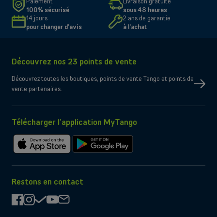
Paiement
Livraison gratuite
100% sécurisé
sous 48 heures
14 jours
2 ans de garantie
pour changer d'avis
à l'achat
Découvrez nos 23 points de vente
Découvrez toutes les boutiques, points de vente Tango et points de
vente partenaires.
Télécharger l’application MyTango
Télécharger
Télécharger
sur
sur
l'App
Google
Store
Play
Restons en contact
facebook
instagram
check
youtube
mail