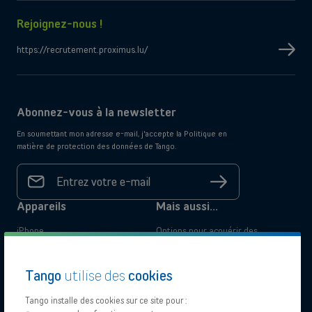
Rejoignez-nous !
https://recrutement.proximus.lu/
Abonnez-vous à la newsletter
En soumettant mon adresse e-mail, j'accepte la Politique en
matière de protection des données de Tango.
Votre
adresse
S'inscrire
e-mail
*
Appareils
Mais aussi...
iPhone
Options pour acquérir des
Samsung
appareils
Comparez les abonnements
Tango
utilise des
cookies
mobiles
Business Pack
Tango installe des cookies sur ce site pour :
Tango Privilege Programme