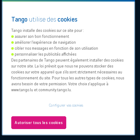
Samsung
appareils
Comparez les abonnements
Tango
utilise des
cookies
mobiles
Business Pack
Tango installe des cookies sur ce site pour :
Tango Privilege Programme
assurer son bon fonctionnement
Documentation legale
améliorer l’expérience de navigation
cibler nos messages en fonction de son utilisation
Déclarations d'accessibilité
personnaliser les publicités affichées
Des partenaires de Tango peuvent également installer des cookies
Particulier
Business
sur notre site. La loi prévoit que nous ne pouvons stocker des
Our
Proximus
Proximus
Vodafone
cookies sur votre appareil que s’ils sont strictement nécessaires au
Partners
NXT
fonctionnement du site. Pour tous les autres types de cookies, nous
avons besoin de votre permission. Votre choix s'applique à
www.tango.lu et community.tango.lu.
Tango 2026, Tous droits reservés.
Bizzcorner
Autorisation d'exercice de l'activité
Conditions générales et particulières
Configurer vos cookies
Mentions légales et Politique de cookies
À propos
Configurer vos cookies
Jobs
Autoriser tous les cookies
Testez votre éligibilité