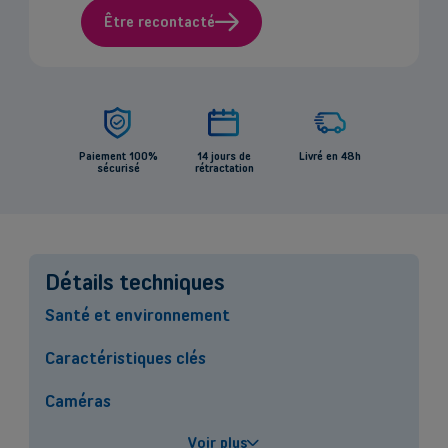
Être recontacté
Paiement 100%
14 jours de
Livré en 48h
sécurisé
rétractation
Back
Détails techniques
Santé et environnement
Indépendants et PMEs
Caractéristiques clés
Solutions de téléphonie mobile, fibre, centrale téléphonique et bien
plus encore pour les indépendants et la petite et moyenne entreprise.
Caméras
Découvrir nos services
Performances
Voir plus