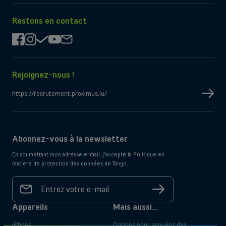
sur
sur
l'App
Google
Store
Play
Restons en contact
facebook
instagram
check
youtube
mail
Rejoignez-nous !
https://recrutement.proximus.lu/
Abonnez-vous à la newsletter
En soumettant mon adresse e-mail, j'accepte la Politique en
matière de protection des données de Tango.
Votre
adresse
S'inscrire
e-mail
*
Appareils
Mais aussi...
iPhone
Options pour acquérir des