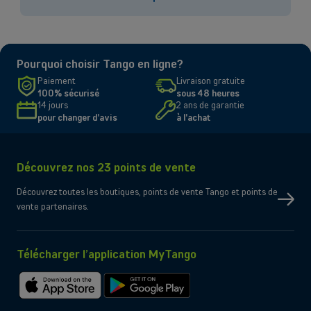
OU
Écran
Grandes entreprises
Vous cherchez des solutions pour les grandes entreprises ? Laissez-
Connectivité
Pourquoi choisir Tango en ligne?
vous conseiller par l'un de nos experts commerciaux lors d'un rendez-
Oui
vous dédié.
eSIM uniquement
Paiement
Livraison gratuite
Oui
Port micro-SD
100% sécurisé
sous 48 heures
Oui
Bluetooth
14 jours
2 ans de garantie
Contacter un conseiller
pour changer d'avis
à l'achat
Oui
NFC
Contenu de la boîte
Découvrez nos 23 points de vente
Découvrez toutes les boutiques, points de vente Tango et points de
vente partenaires.
Télécharger l’application MyTango
Télécharger
Télécharger