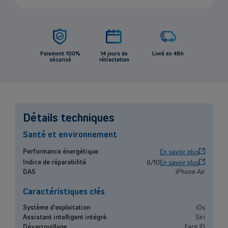
Paiement 100%
14 jours de
Livré en 48h
sécurisé
rétractation
Détails techniques
Santé et environnement
OK
Performance énergétique
En savoir plus
Indice de réparabilité
8/10
En savoir plus
DAS
iPhone Air
Back
Caractéristiques clés
Système d'exploitation
iOs
Assistant intelligent intégré
Siri
Déverrouillage
Face ID