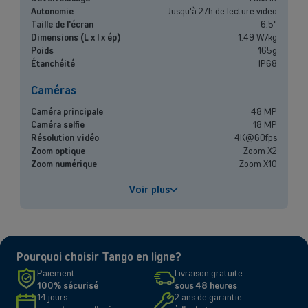
Indépendants et PMEs
Autonomie
Jusqu'à 27h de lecture video
Taille de l'écran
6.5"
Solutions de téléphonie mobile, fibre, centrale téléphonique et bien
Dimensions (L x l x ép)
1.49 W/kg
plus encore pour les indépendants et la petite et moyenne entreprise.
Poids
165g
Étanchéité
IP68
Découvrir nos services
Caméras
OU
Caméra principale
48 MP
Grandes entreprises
Caméra selfie
18 MP
Résolution vidéo
4K@60fps
Vous cherchez des solutions pour les grandes entreprises ? Laissez-
Zoom optique
Zoom X2
vous conseiller par l'un de nos experts commerciaux lors d'un rendez-
Zoom numérique
Zoom X10
vous dédié.
Performances
Voir plus
Processeur
A19 Pro
Contacter un conseiller
Capacité de la batterie
3149mAh
Chargement rapide
Jusqu'à 50% en 30 minutes
Pourquoi choisir Tango en ligne?
Écran
Paiement
Livraison gratuite
100% sécurisé
sous 48 heures
Taille et résolution
6.5" - 2736 x 1260 pixels
14 jours
2 ans de garantie
Type d'écran
Super Retina XDR