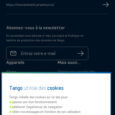
https://recrutement.proximus.lu/
Abonnez-vous à la newsletter
En soumettant mon adresse e-mail, j'accepte la Politique en
matière de protection des données de Tango.
Votre
adresse
S'inscrire
e-mail
*
Appareils
Mais aussi...
iPhone
Options pour acquérir des
Samsung
appareils
Comparez les abonnements
Tango
utilise des
cookies
mobiles
Business Pack
Tango installe des cookies sur ce site pour :
Tango Privilege Programme
assurer son bon fonctionnement
Documentation legale
améliorer l’expérience de navigation
cibler nos messages en fonction de son utilisation
Déclarations d'accessibilité