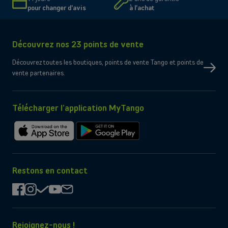
pour changer d'avis
à l'achat
Connectivité
Réseau
5G, 4G, 3G
Type de SIM
Compatible Nano-SIM et e-SIM
Découvrez nos 23 points de vente
Dual SIM
OK
Oui
eSIM uniquement
Découvrez toutes les boutiques, points de vente Tango et points de
Non
Port micro-SD
vente partenaires.
Wi-Fi
Compatible WiFi 7
Oui
Bluetooth
Oui
NFC
Télécharger l’application MyTango
Contenu de la boîte
Câble de chargement
USB-C
Chargeur
Non fourni par le constructeur
Télécharger
Télécharger
sur
sur
l'App
Google
Store
Play
Restons en contact
facebook
instagram
check
youtube
mail
Rejoignez-nous !