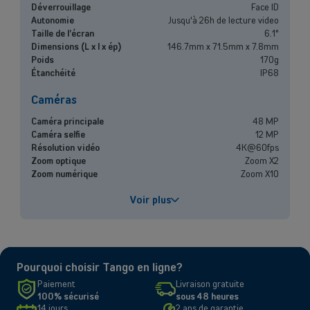
Déverrouillage
Face ID
Indépendants et PMEs
Autonomie
Jusqu'à 26h de lecture video
Taille de l'écran
6.1"
Solutions de téléphonie mobile, fibre, centrale téléphonique et bien
Dimensions (L x l x ép)
146.7mm x 71.5mm x 7.8mm
plus encore pour les indépendants et la petite et moyenne entreprise.
Poids
170g
Étanchéité
IP68
Découvrir nos services
Caméras
OU
Caméra principale
48 MP
Grandes entreprises
Caméra selfie
12 MP
Résolution vidéo
4K@60fps
Vous cherchez des solutions pour les grandes entreprises ? Laissez-
Zoom optique
Zoom X2
vous conseiller par l'un de nos experts commerciaux lors d'un rendez-
Zoom numérique
Zoom X10
vous dédié.
Performances
Voir plus
Contacter un conseiller
Processeur
A19
Capacité de la batterie
4005 mAh
Chargement rapide
Jusqu'à 50% en 30 minutes
Pourquoi choisir Tango en ligne?
Écran
Paiement
Livraison gratuite
100% sécurisé
sous 48 heures
Taille et résolution
6.1" - 1170 x 2532 pixels
14 jours
2 ans de garantie