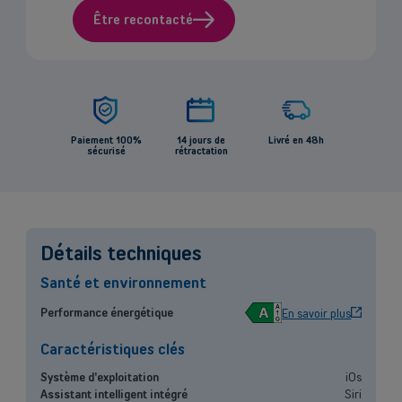
Être recontacté
Paiement 100%
14 jours de
Livré en 48h
sécurisé
rétractation
Détails techniques
Santé et environnement
Back
A
Performance énergétique
En savoir plus
Caractéristiques clés
Système d'exploitation
iOs
Assistant intelligent intégré
Siri