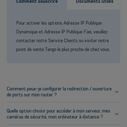
Comment souscrire
Documents utiles
Découvrir nos services
OU
Pour activer les options Adresse IP Publique
Grandes entreprises
Dynamique et Adresse IP Publique Fixe, veuillez
Vous cherchez des solutions pour les grandes entreprises ? Laissez-
vous conseiller par l'un de nos experts commerciaux lors d'un rendez-
contacter notre Service Clients ou visiter notre
vous dédié.
point de vente Tango le plus proche de chez vous.
Contacter un conseiller
Comment peux-je configurer la redirection / ouverture
de ports sur mon router ?
Pour toute question relative à la redirection et l'ouverture de
ports sur Fritz!Box, veuillez consulter la page suivante sur le
Quelle option choisir pour accéder à mon serveur, mes
site du fabricant :
caméras de sécurité, mon ordinateur à distance ?
Configurer des redirections de port dans la FRITZ!Box
Pour vous connecter à distance à un dispositif sur votre