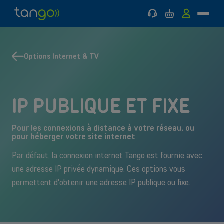
Support
Panier
MyTango
Menu
Tango
Aller
Aller
Retour
Retour
Mobile
au
au
à
à
menu
contenu
Mobile
Internet
principal
principal
&
Options Internet & TV
MOBILE
Internet & TV
INTERNET & TV
TV
Aide & Support
IP PUBLIQUE ET FIXE
Bons plans
Pour les connexions à distance à votre réseau, ou
pour héberger votre site internet
Par défaut, la connexion internet Tango est fournie avec
une adresse IP privée dynamique. Ces options vous
permettent d'obtenir une adresse IP publique ou fixe.