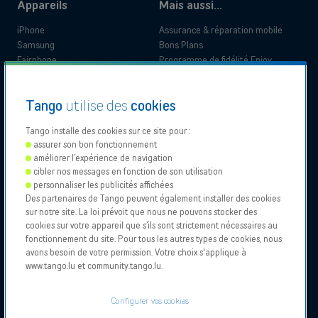
Appareils
Mais aussi...
iPhone
Assurance & réparation mobile
Samsung
Bons Plans
Fairphone
Programme de fidélité Enjoy
Doro
App My Tango
Blog Tango
Documentation légale
Tango
utilise des
cookies
Pourquoi Tango
Information produit
Qualité de l'expérience client
Tango installe des cookies sur ce site pour :
Documents administratifs
Avantages clients
assurer son bon fonctionnement
Documents de support
améliorer l’expérience de navigation
Passer chez Tango
Particulier
Business
cibler nos messages en fonction de son utilisation
Déclarations d'accessibilité
Déménagement
personnaliser les publicités affichées
Des partenaires de Tango peuvent également installer des cookies
sur notre site. La loi prévoit que nous ne pouvons stocker des
Our
Proximus
Proximus
Vodafone
cookies sur votre appareil que s’ils sont strictement nécessaires au
Partners
NXT
Contactez le support
fonctionnement du site. Pour tous les autres types de cookies, nous
avons besoin de votre permission. Votre choix s'applique à
www.tango.lu et community.tango.lu.
Tango 2026, Tous droits reservés.
Points de vente
Autorisation d'exercice de l'activité
Conditions générales et particulières
Configurer vos cookies
Mentions légales et Politique de cookies
À propos