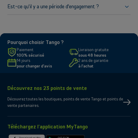
Pour plus d'assistance technique, veuillez contacter notre
réseau local, veuillez activer l'option Adresse IP Publique à
Est-ce qu'il y a une période d'engagement ?
Service Client.
travers notre Service Clients ou en visitant un point de vente
Tango.
Oui. L'option Adresse IP Publique est soumise à une période
d'engagement de 6 mois, et l'option Adresse IP Publique Fixe
à une periode de 24 mois.
Pourquoi choisir Tango ?
Paiement
Livraison gratuite
100% sécurisé
sous 48 heures
14 jours
2 ans de garantie
pour changer d'avis
à l'achat
Découvrez nos 23 points de vente
Découvrez toutes les boutiques, points de vente Tango et points de
vente partenaires.
Téléchargez l’application MyTango