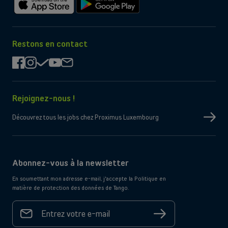
Télécharger
Télécharger
sur
sur
l'App
Google
Store
Play
Restons en contact
facebook
instagram
check
youtube
mail
Rejoignez-nous !
Découvrez tous les jobs chez Proximus Luxembourg
Abonnez-vous à la newsletter
En soumettant mon adresse e-mail, j'accepte la Politique en
matière de protection des données de Tango.
Votre
adresse
S'inscrire
e-mail
*