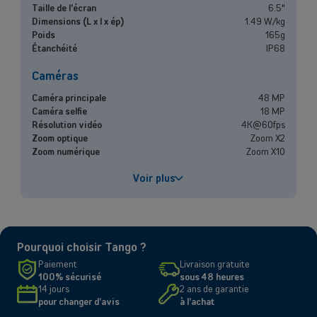
Vous cherchez des solutions pour les grandes entreprises ? Laissez-
Taille de l'écran
6.5"
vous conseiller par l'un de nos experts commerciaux lors d'un rendez-
Dimensions (L x l x ép)
1.49 W/kg
vous dédié.
Poids
165g
Étanchéité
IP68
Contacter un conseiller
Caméras
Caméra principale
48 MP
Caméra selfie
18 MP
Résolution vidéo
4K@60fps
Zoom optique
Zoom X2
Zoom numérique
Zoom X10
Performances
Voir plus
Processeur
A19 Pro
Capacité de la batterie
3149mAh
Chargement rapide
Jusqu'à 50% en 30 minutes
Pourquoi choisir Tango ?
Écran
Paiement
Livraison gratuite
100% sécurisé
sous 48 heures
Taille et résolution
6.5" - 2736 x 1260 pixels
14 jours
2 ans de garantie
Type d'écran
Super Retina XDR
pour changer d'avis
à l'achat