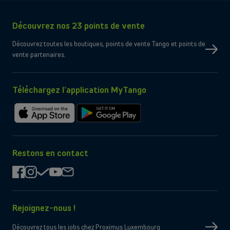
Connectivité
Réseau
5G, 4G, 3G
Découvrez nos 23 points de vente
Type de SIM
Compatible e-SIM
Dual SIM
156.2mm x 74.7mm x 5.6mm
Découvrez toutes les boutiques, points de vente Tango et points de
Oui
eSIM uniquement
vente partenaires.
Non
Port micro-SD
Wi-Fi
Compatible WiFi 7
Oui
Bluetooth
Oui
NFC
Téléchargez l’application MyTango
Contenu de la boîte
Câble de chargement
USB-C
Télécharger
Télécharger
Chargeur
Non fourni par le constructeur
sur
sur
l'App
Google
Store
Play
Restons en contact
facebook
instagram
check
youtube
mail
Rejoignez-nous !
Découvrez tous les jobs chez Proximus Luxembourg