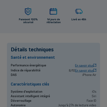
Paiement 100%
14 jours de
Livré en 48h
sécurisé
rétractation
Back
Détails techniques
Santé et environnement
Indépendants et PMEs
OK
Performance énergétique
En savoir plus
Solutions de téléphonie mobile, fibre, centrale téléphonique et bien
Indice de réparabilité
8/10
En savoir plus
plus encore pour les indépendants et la petite et moyenne entreprise.
DAS
iPhone Air
Caractéristiques clés
Découvrir nos services
Système d'exploitation
iOs
OU
Assistant intelligent intégré
Siri
Grandes entreprises
Déverrouillage
Face ID
Autonomie
Jusqu'à 27h de lecture video