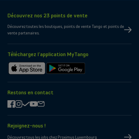
Connectivité
Réseau
5G, 4G, 3G
Découvrez nos 23 points de vente
Type de SIM
Compatible e-SIM
Dual SIM
156.2mm x 74.7mm x 5.6mm
Découvrez toutes les boutiques, points de vente Tango et points de
Oui
eSIM uniquement
vente partenaires.
Non
Port micro-SD
Wi-Fi
Compatible WiFi 7
Oui
Bluetooth
Oui
NFC
Téléchargez l’application MyTango
Contenu de la boîte
Câble de chargement
USB-C
Télécharger
Télécharger
Chargeur
Non fourni par le constructeur
sur
sur
l'App
Google
Store
Play
Restons en contact
facebook
instagram
check
youtube
mail
Rejoignez-nous !
Découvrez tous les jobs chez Proximus Luxembourg