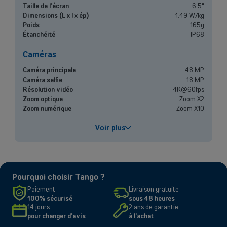
Vous cherchez des solutions pour les grandes entreprises ? Laissez-
Taille de l'écran
6.5"
vous conseiller par l'un de nos experts commerciaux lors d'un rendez-
Dimensions (L x l x ép)
1.49 W/kg
vous dédié.
Poids
165g
Étanchéité
IP68
Contacter un conseiller
Caméras
Caméra principale
48 MP
Caméra selfie
18 MP
Résolution vidéo
4K@60fps
Zoom optique
Zoom X2
Zoom numérique
Zoom X10
Performances
Voir plus
Processeur
A19 Pro
Capacité de la batterie
3149mAh
Chargement rapide
Jusqu'à 50% en 30 minutes
Pourquoi choisir Tango ?
Écran
Paiement
Livraison gratuite
100% sécurisé
sous 48 heures
Taille et résolution
6.5" - 2736 x 1260 pixels
14 jours
2 ans de garantie
Type d'écran
Super Retina XDR
pour changer d'avis
à l'achat