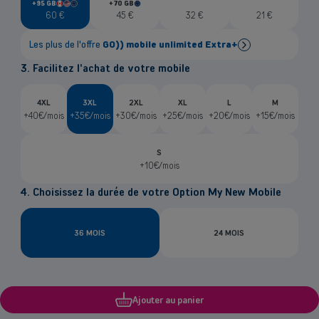
+95 GB
+70 GB
in
in
Canada
United
European
European
60
€
45
€
32
€
21
€
States
Union
Union
Les plus de l'offre
GO)) mobile unlimited Extra+
3. Facilitez l'achat de votre mobile
Data nationale illimitée à la vitesse
5G
95 GB de data
en Europe, USA et Canada
Appels/SMS en Europe, USA & Canada
inclus (6.000
4XL
3XL
2XL
XL
L
M
unités)
+40€/mois
+35€/mois
+30€/mois
+25€/mois
+20€/mois
+15€/mois
Presse Digitale Nationale & Internationale inclues
eSIM
gratuite
S
Déjà client GO)) fibre?
+10€/mois
Bonne nouvelle ! Profitez de 30GB de data en plus et une
remise de 3€ par mois
4. Choisissez la durée de votre Option My New Mobile
36 MOIS
24 MOIS
Ajouter au panier