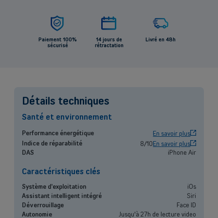
Paiement 100%
14 jours de
Livré en 48h
sécurisé
rétractation
Back
Détails techniques
Santé et environnement
Indépendants et PMEs
OK
Performance énergétique
En savoir plus
Solutions de téléphonie mobile, fibre, centrale téléphonique et bien
Indice de réparabilité
8/10
En savoir plus
plus encore pour les indépendants et la petite et moyenne entreprise.
DAS
iPhone Air
Caractéristiques clés
Découvrir nos services
Système d'exploitation
iOs
OU
Assistant intelligent intégré
Siri
Grandes entreprises
Déverrouillage
Face ID
Autonomie
Jusqu'à 27h de lecture video