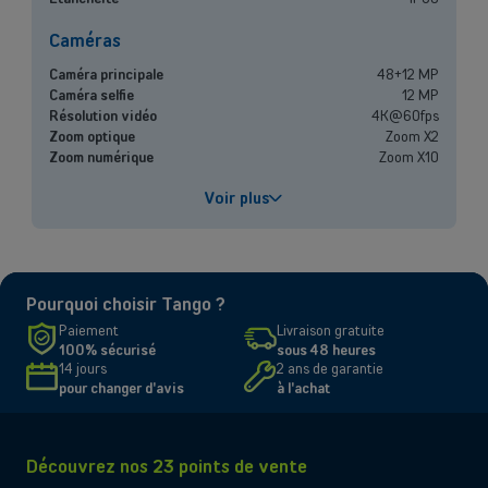
vous dédié.
Caméras
Contacter un conseiller
Caméra principale
48+12 MP
Caméra selfie
12 MP
Résolution vidéo
4K@60fps
Zoom optique
Zoom X2
Zoom numérique
Zoom X10
Performances
Voir plus
Processeur
A16
Capacité de la batterie
3349 mAh
Chargement rapide
Jusqu'à 50% en 30 minutes
Pourquoi choisir Tango ?
Écran
Paiement
Livraison gratuite
100% sécurisé
sous 48 heures
Taille et résolution
6.1" - 2556 x 1179 pixels
14 jours
2 ans de garantie
Type d'écran
Super Retina XDR OLED
pour changer d'avis
à l'achat
Connectivité
Réseau
5G, 4G, 3G
Découvrez nos 23 points de vente
Type de SIM
Compatible Nano-SIM et e-SIM