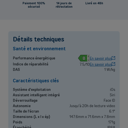
Paiement 100%
14 jours de
Livré en 48h
sécurisé
rétractation
Back
Détails techniques
Santé et environnement
B
Performance énergétique
En savoir plus
Indépendants et PMEs
Indice de réparabilité
7.5/10
En savoir plus
DAS
1 W/kg
Solutions de téléphonie mobile, fibre, centrale téléphonique et bien
plus encore pour les indépendants et la petite et moyenne entreprise.
Caractéristiques clés
Système d'exploitation
iOs
Découvrir nos services
Assistant intelligent intégré
Siri
Déverrouillage
Face ID
OU
Autonomie
Jusqu'à 20h de lecture video
Grandes entreprises
Taille de l'écran
6.1"
Dimensions (L x l x ép)
147.6mm x 71.6mm x 7.8mm
Vous cherchez des solutions pour les grandes entreprises ? Laissez-
Poids
171g
vous conseiller par l'un de nos experts commerciaux lors d'un rendez-
Étanchéité
IP68