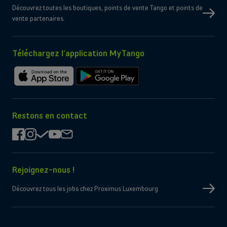
Dual SIM
OK
Découvrez toutes les boutiques, points de vente Tango et points de
Non
eSIM uniquement
vente partenaires.
Non
Port micro-SD
Wi-Fi
Compatible WiFi 7
Oui
Bluetooth
Oui
NFC
Téléchargez l’application MyTango
Contenu de la boîte
Câble de chargement
USB-C
Télécharger
Télécharger
Chargeur
Non fourni par le constructeur
sur
sur
l'App
Google
Store
Play
Restons en contact
facebook
instagram
check
youtube
mail
Rejoignez-nous !
Découvrez tous les jobs chez Proximus Luxembourg