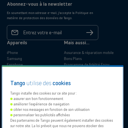
Abonnez-vous à la newsletter
En soumettant mon adresse e-mail, j'accepte la Politique en
matière de protection des données de Tango.
Votre
adresse
S'inscrire
e-mail
*
Appareils
Mais aussi...
iPhone
Assurance & réparation mobile
Samsung
Bons Plans
Fairphone
Programme de fidélité Enjoy
Doro
App My Tango
Blog Tango
Documentation légale
Tango
utilise des
cookies
Pourquoi Tango
Information produit
Qualité de l'expérience client
Tango installe des cookies sur ce site pour :
Documents administratifs
Avantages clients
assurer son bon fonctionnement
Documents de support
améliorer l’expérience de navigation
Passer chez Tango
Particulier
Business
cibler nos messages en fonction de son utilisation
Déclarations d'accessibilité
Déménagement
personnaliser les publicités affichées
Des partenaires de Tango peuvent également installer des cookies
sur notre site. La loi prévoit que nous ne pouvons stocker des