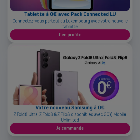
OU
Grandes entreprises
Tablette à 0€ avec Pack Connected LU
Vous cherchez des solutions pour les grandes entreprises ? Laissez-
Connectez-vous partout au Luxembourg avec votre nouvelle
vous conseiller par l'un de nos experts commerciaux lors d'un rendez-
tablette
vous dédié.
J'en profite
Contacter un conseiller
Votre nouveau Samsung à 0€
Z Fold8 Ultra, Z Fold8 & Z Flip8 disponibles avec GO)) Mobile
Unlimited
Je commande