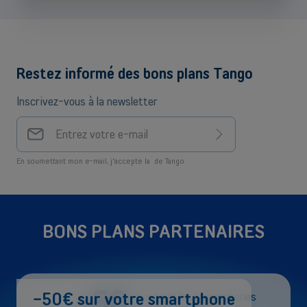
Restez informé des bons plans Tango
Inscrivez-vous à la newsletter
Votre
adresse
S'inscrire
e-mail
En soumettant mon e-mail, j'accepte la
de Tango
BONS PLANS PARTENAIRES
-50
-50€ sur votre smartphone
Sur tous les smartphones