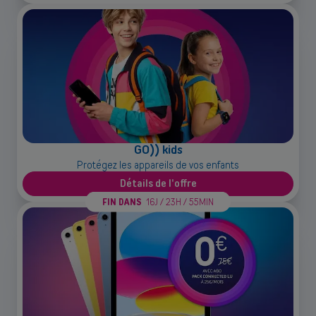
Back
GO)) kids
Protégez les appareils de vos enfants
Détails de l'offre
FIN DANS
16J / 23H / 55MIN
Indépendants et PMEs
Solutions de téléphonie mobile, fibre, centrale téléphonique et bien
plus encore pour les indépendants et la petite et moyenne entreprise.
Découvrir nos services