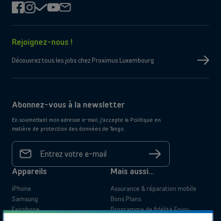
facebook
instagram
check
youtube
mail
Rejoignez-nous !
Découvrez tous les jobs chez Proximus Luxembourg
Abonnez-vous à la newsletter
En soumettant mon adresse e-mail, j'accepte la Politique en
matière de protection des données de Tango.
Votre
adresse
S'inscrire
e-mail
*
Appareils
Mais aussi...
iPhone
Assurance & réparation mobile
Samsung
Bons Plans
Fairphone
Programme de fidélité Enjoy
Doro
App My Tango