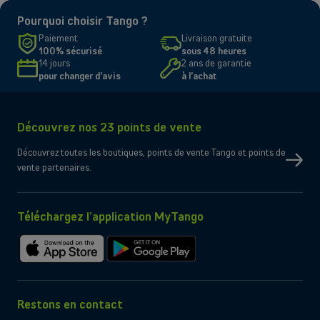
Pourquoi choisir Tango ?
Paiement
Livraison gratuite
100% sécurisé
sous 48 heures
14 jours
2 ans de garantie
pour changer d'avis
à l'achat
Découvrez nos 23 points de vente
Découvrez toutes les boutiques, points de vente Tango et points de
vente partenaires.
Téléchargez l’application MyTango
Télécharger
Télécharger
sur
sur
l'App
Google
Store
Play
Restons en contact