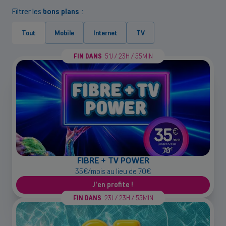
Filtrer les
bons plans
:
Tout
Mobile
Internet
TV
FIN DANS
51J / 23H / 55MIN
FIBRE + TV POWER
35€/mois au lieu de 70€
J'en profite !
FIN DANS
23J / 23H / 55MIN