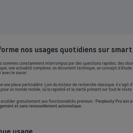
forme nos usages quotidiens sur smar
us sommes constamment interrompus par des questions rapides, des doute
ique, une actualité complexe, un document technique, un concept d’étude… D
avec le savoir.
pe une place particulière. Loin du moteur de recherche classique, il s’agit
pour un monde mobile, où la rapidité et la clarté priment sur tout le reste.
ut accéder gratuitement aux fonctionnalités premium :
Perplexity Pro est o
gagement et sans renouvellement automatique.
aque usage