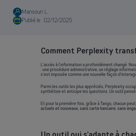
Mansouri L.
Publié le :
02/12/2025
Comment Perplexity trans
L’accès à l’information a profondément changé. No
: une procédure administrative, un réglage informat
s’est imposée comme une nouvelle façon d'interagir 
Parmi les outils les plus appréciés, Perplexity occu
synthétise et anticipe les questions. Un outil pensé 
Et pour la première fois, grâce à Tango, chacun pe
actuels et nouveaux, sans carte bancaire, sans en
Un outil qui s’adapte à ch