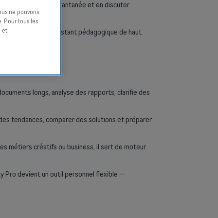
tenir une réponse instantanée et en discuter
nous ne pouvons
. Pour tous les
 et
est accéder à un assistant pédagogique de haut
documents longs, analyse des rapports, clarifie des
r des tendances, comparer des solutions et préparer
s métiers créatifs ou business, il sert de moteur
y Pro devient un outil personnel flexible —