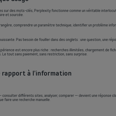
s sur des mots-clés, Perplexity fonctionne comme un véritable interlocu
aire et sourcée.
 étrangère, comprendre un paramètre technique, identifier un problème inf
issante. Pas besoin de fouiller dans des onglets : une question, une rép
xpérience est encore plus riche : recherches illimitées, chargement de fich
e tout sans paiement, sans restriction, sans surprise.
rapport à l’information
 — consulter différents sites, analyser, comparer — devient une réponse c
ue faire une recherche manuelle.