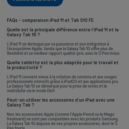
OU
Grandes entreprises
Vous cherchez des solutions pour les grandes entreprises ? Laissez-
FAQs - comparaison iPad 11 et Tab S10 FE
vous conseiller par l'un de nos experts commerciaux lors d'un rendez-
Quelle est la principale différence entre l’iPad 11 et la
vous dédié.
Galaxy Tab 10 ?
L’iPad 11 se distingue par sa puissance et son intégration à
Contacter un conseiller
l’écosystème Apple, tandis que la Galaxy Tab 10 offre plus de
flexibilité et un meilleur rapport qualité-prix, avec le S Pen inclus.
Quelle tablette est la plus adaptée pour le travail et
la productivité ?
L’iPad 11 convient mieux à la création de contenu et aux usages
professionnels intensifs grâce à iPadOS et aux applications pro.
La Galaxy Tab 10 se démarque pour la prise de notes et le
multitâche via le mode DeX.
Peut-on utiliser les accessoires d’un iPad avec une
Galaxy Tab ?
Non, les accessoires Apple (comme l’Apple Pencil ou le Magic
Keyboard) ne sont pas compatibles avec les produits Samsung.
La Galaxy Tab 10 dispose de ses propres accessoires, dont le S
Pen fourni.