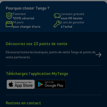
Pourquoi choisir Tango ?
Paiement
Livraison gratuite
100% sécurisé
sous 48 heures
14 jours
2 ans de garantie
pour changer d'avis
à l'achat
Découvrez nos 23 points de vente
Découvrez toutes les boutiques, points de vente Tango et points de
vente partenaires.
Téléchargez l’application MyTango
Télécharger
Télécharger
sur
sur
l'App
Google
Store
Play
Restons en contact