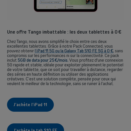
Une offre Tango imbattable : les deux tablettes à 0 €
Chez Tango, nous avons simplifié le choix entre ces deux
excellentes tablettes. Grâce à notre Pack Connected, vous
pouvez obtenir
l’iPad 11 5G ou la Galaxy Tab S10 FE 5G à 0 €
, sans
compromis sur les performances ni sur la connectivité. Ce pack
Back
inclut
5GB de data pour 25€/mois.
Vous profitez d'une connexion
5G rapide et stable, idéale pour exploiter pleinement le potentiel
de votre tablette, que ce soit pour travailler à distance, regarder
des séries en haute définition ou utiliser des applications
créatives. C’est une solution complète, pensée pour ceux qui
veulent le meilleur de la technologie, sans se ruiner à l’achat.
Indépendants et PMEs
Solutions de téléphonie mobile, fibre, centrale téléphonique et bien
J'achète l'iPad 11
plus encore pour les indépendants et la petite et moyenne entreprise.
Découvrir nos services
J'achète la tab S10 FE