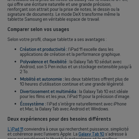
qui offre une écriture naturelle et une grande précision,
renforçant son attrait pour la prise de notes, le dessin ou la
signature de documents. Le mode DeX transforme même la
tablette Samsung en véritable espace de travail.
Comparer selon vos usages
Selon votre profil, chaque tablette a ses avantages :
Création et productivité :
l’iPad 11 excelle dans les
applications de création et la performance graphique.
Polyvalence et flexibilité :
la Galaxy Tab 10 séduit avec
Android, son S Pen inclus et un stockage extensible jusqu’à
2 To.
Mobilité et autonomie :
les deux tablettes offrent plus de
10 heures d’utilisation continue et une grande légèreté.
Divertissement et multimédia :
la Galaxy Tab 10 est idéale
pour les films et les jeux, l’iPad 11 pour la précision d’image.
Écosystème :
l’iPad s’intègre naturellement avec iPhone
et Mac, la Galaxy Tab avec Android et Windows.
Deux expériences pour des besoins différents
L’iPad 11
conviendra à ceux qui recherchent puissance, simplicité
et cohérence avec l’univers Apple. La
Galaxy Tab 10
s’adresse à
ceux qui privilégient la liberté, la polyvalence et le meilleur