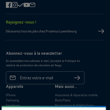
facebook
instagram
check
youtube
mail
Rejoignez-nous !
Découvrez tous les jobs chez Proximus Luxembourg
Abonnez-vous à la newsletter
En soumettant mon adresse e-mail, j'accepte la Politique en
matière de protection des données de Tango.
Votre
adresse
S'inscrire
e-mail
*
Appareils
Mais aussi...
iPhone
Assurance & réparation mobile
Samsung
Bons Plans
Fairphone
Programme de fidélité Enjoy