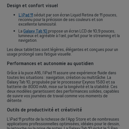
Design et confort visuel
L’iPad 11
séduit par son écran Liquid Retina de 11 pouces,
reconnu pour la précision de ses couleurs et son
excellente luminosité.
La
Galaxy Tab 10
propose un écran LCD de 10,9 pouces,
lumineux et agréable à l’œil, parfait pour le streaming et la
navigation.
Les deux tablettes sont légères, élégantes et conçues pour un
usage prolongé sans fatigue visuelle.
Performances et autonomie au quotidien
Grâce à la puce A16, l’iPad 11 assure une expérience fluide dans
toutes les situations : navigation, création ou multitâche. La
Galaxy Tab 10, propulsée par le processeur Exynos 1580 et sa
batterie de 8000 mAh, mise sur la longévité et la stabilité. Ces
deux modèles garantissent des performances solides, capables
de suivre vos journées de travail comme vos moments de
détente.
Outils de productivité et créativité
L’iPad 11 profite de la richesse de l’App Store et de nombreuses
applications professionnelles optimisées, idéales pour le dessin,
la retouche ou la prise de notes. La Galaxy Tab 10 inclut le S Pen,