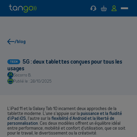
Support
Panier
MyTango
Menu
Tango
Aller
Aller
Retour
Retour
Mobile
au
au
à
à
menu
contenu
Mobile
Internet
principal
principal
&
MOBILE
Internet & TV
INTERNET & TV
TV
/blog
Aide & Support
5G : deux tablettes conçues pour tous les
TECH
usages
Bons plans
Socorro B.
Publié le :
28/10/2025
L’iPad 11 et la Galaxy Tab 10 incarnent deux approches de la
tablette moderne. L’une s’appuie sur la
puissance et la fluidité
d’iPad iOS,
l’autre sur la
flexibilité d’Android et la liberté de
personnalisation
. Ces deux modèles offrent un équilibre idéal
entre performance, mobilité et confort d’utilisation, que ce soit
pour le travail, le divertissement ou la créativité.