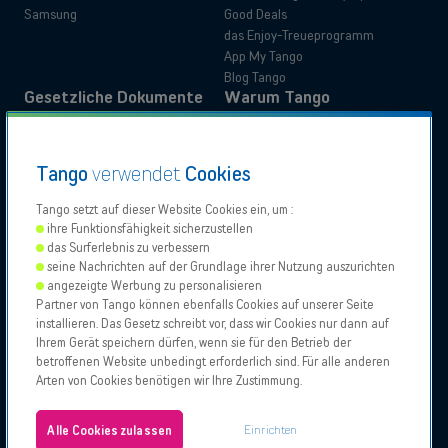
Samsung
Good Deals
das Enjoy-Treueprogramm
App My Tango
Blog Tango
Gesetzliche Dokumente
Warum Tango
Produktinformationen
Kundenerfahrung
Verwaltungsunterlagen
Kundenvorteile
Tango
verwendet
Cookies
Anleitungen
Wechseln Sie zu Tango
Privatkunden
Business
Erklärungen zur Barrierefreiheit
Umzug mit Tango
Tango setzt auf dieser Website Cookies ein, um :
ihre Funktionsfähigkeit sicherzustellen
das Surferlebnis zu verbessern
Unsere
Proximus
Proximus
Vodafone
seine Nachrichten auf der Grundlage ihrer Nutzung auszurichten
Partner
NXT
angezeigte Werbung zu personalisieren
Support kontaktieren
Partner von Tango können ebenfalls Cookies auf unserer Seite
installieren. Das Gesetz schreibt vor, dass wir Cookies nur dann auf
Tango 2026, Alle Rechte vorbehalten.
Verkaufsstellen
Ihrem Gerät speichern dürfen, wenn sie für den Betrieb der
Erlaubnis zur Geschäftsausübung
betroffenen Website unbedingt erforderlich sind. Für alle anderen
Allgemeine und besondere Geschäftsbedingungen
Arten von Cookies benötigen wir Ihre Zustimmung.
Impressum und Cookie-Politik
Über uns
Cookies konfigurieren
Jobs
Einrichten
Alle Cookies zulassen