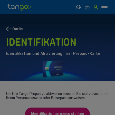
Support
Warenkorb
MyTango
Menü
Tango
Zum
Zum
Zurück
Zurück
Mobilfunk
Hauptmenü
Hauptinhalt
zu
zu
springen
springen
Mobilfunk
Internet
&
Outils
MOBILFUNK
Internet & TV
INTERNET & TV
TV
IDENTIFIKATION
Hilfe & Service
Identifikation und Aktivierung Ihrer Prepaid-Karte
Good Deals
Um Ihre
Tango Prepaid
zu aktivieren, müssen Sie sich zunächst mit
Ihrem Personalausweis oder Reisepass ausweisen.
Identifikationsprozess starten