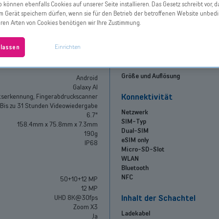
 können ebenfalls Cookies auf unserer Seite installieren. Das Gesetz schreibt vor, d
Leistungen
m Gerät speichern dürfen, wenn sie für den Betrieb der betroffenen Website unbedi
Prozessor
A
Mehr erfahren
deren Arten von Cookies benötigen wir Ihre Zustimmung.
Batteriekapazität
8,5
Mehr erfahren
Schnellladen
1.221 W/kg
Einrichten
ulassen
Bildschirm
Größe und Auflösung
Android
Galaxy AI
Konnektivität
tserkennung, Fingerabdruckscanner
Bis zu 31 Stunden Videowiedergabe
Netzwerk
6.7"
SIM-Typ
158.4mm x 75.8mm x 7.3mm
Dual-SIM
190g
eSIM only
IP68
Micro-SD-Slot
WLAN
Bluetooth
NFC
50+10+12 MP
12 MP
Inhalt der Schachtel
UHD 8K@30fps
Zoom X3
Ladekabel
Ja