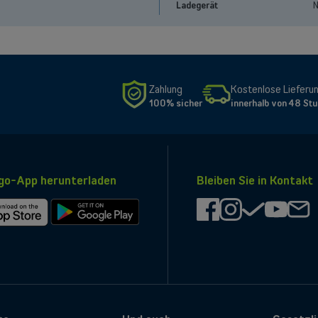
Ladegerät
N
Zahlung
Kostenlose Lieferu
100% sicher
innerhalb von 48 St
o-App herunterladen
Bleiben Sie in Kontakt
facebook
instagram
check
youtub
ma
Bei
Google
Play
laden
herunterladen