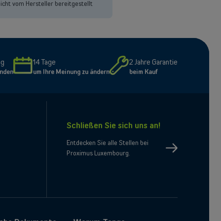
icht vom Hersteller bereitgestellt
ng
14 Tage
2 Jahre Garantie
unden
um Ihre Meinung zu ändern
beim Kauf
Schließen Sie sich uns an!
e
il
Entdecken Sie alle Stellen bei
Proximus Luxembourg.