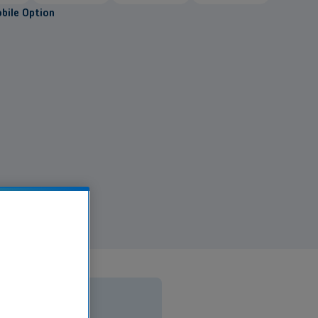
obile Option
 von 30 GB zusätzlichem Datenvolumen und 3 €