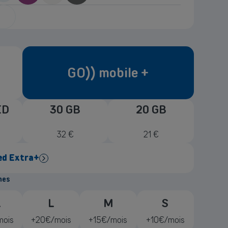
GO)) mobile +
ED
30 GB
20 GB
uropean
32
€
21
€
nion
ted Extra+
gkeit
nes
ada
L
L
M
S
 & Kanada
inklusive (6.000 uniteit)
Presse inklusive
mois
+20€/mois
+15€/mois
+10€/mois