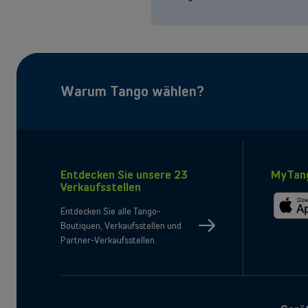
arkeit prüfen
Warum Tango wählen?
Entdecken Sie unsere 23
MyTang
Verkaufsstellen
Entdecken Sie alle Tango-
Im
Boutiquen, Verkaufsstellen und
App
Partner-Verkaufsstellen.
barkeit prüfen
Store
herunter