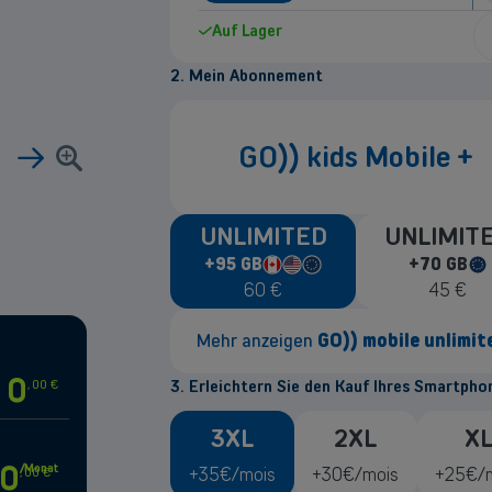
Auf Lager
2. Mein Abonnement
GO)) kids Mobile +
sinformationen
UNLIMITED
UNLIMIT
+95 GB
+70 GB
in
in
Canada
United
European
E
60
€
45
€
States
Union
U
Mehr anzeigen
GO)) mobile unlimi
0
Nationale Daten bei
5G
Geschwindi
,
00
€
3. Erleichtern Sie den Kauf Ihres Smartpho
95GB
in Europa, den USA und Kan
3XL
2XL
X
Gespräche/SMS in Europa, USA
Nationale & Internationale Digitale 
0
/Monat
+35€/mois
+30€/mois
+25€/
,
00
€
Kostenlose
eSIM