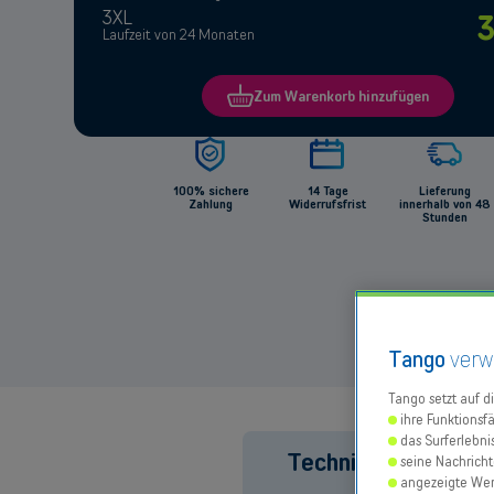
3XL
Laufzeit von 24 Monaten
Zum Warenkorb hinzufügen
100% sichere
14 Tage
Lieferung
Zahlung
Widerrufsfrist
innerhalb von 48
Stunden
Tango
verw
Tango setzt auf d
ihre Funktionsfä
das Surferlebni
Technische Daten
seine Nachricht
angezeigte Wer