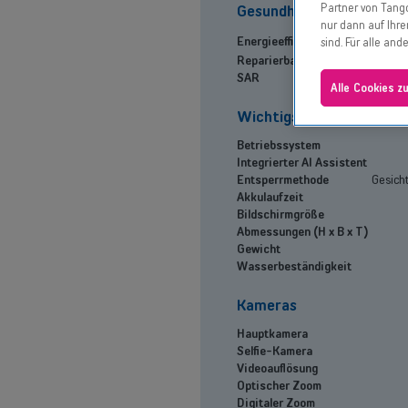
Partner von Tango
Gesundheit und Umwelt
nur dann auf Ihre
Energieeffizienz
sind. Für alle an
Reparierbarkeitsindex
SAR
Alle Cookies z
Wichtigste Merkmale
Betriebssystem
Integrierter AI Assistent
Entsperrmethode
Gesich
Akkulaufzeit
Bildschirmgröße
Abmessungen (H x B x T)
Gewicht
Wasserbeständigkeit
Kameras
Hauptkamera
Selfie-Kamera
Videoauflösung
Optischer Zoom
Digitaler Zoom