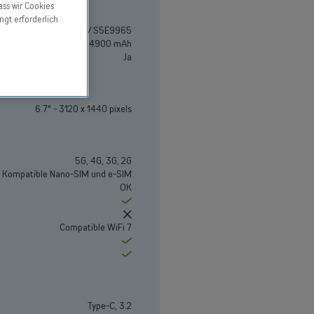
ass wir Cookies
ngt erforderlich
Exynos 2600 / S5E9965
4900 mAh
Ja
6.7" - 3120 x 1440 pixels
5G, 4G, 3G, 2G
Kompatible Nano-SIM und e-SIM
OK
Ja
Nein
Compatible WiFi 7
Ja
Ja
Type-C, 3.2