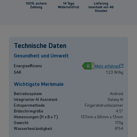
100% sichere
14 Tage
Lieferung
Zahlung
Widerrufsfrist
innerhalb von 48
Stunden
Back
Technische Daten
Gesundheit und Umwelt
Selbstständige und KMU
B
Energieeffizienz
Mehr erfahren
SAR
1.23 W/kg
Mobilfunklösungen, Glasfaser, Telefonzentrale und vieles mehr für
Selbstständige sowie kleine und mittlere Unternehmen.
Wichtigste Merkmale
Betriebssystem
Android
Lösungen entdecken
Integrierter AI Assistent
Galaxy AI
ODER
Entsperrmethode
Fingerabdruckscanner
Großunternehmen
Bildschirmgröße
4.5"
Abmessungen (H x B x T)
137mm x 66mm x 13mm
Gewicht
170g
Suchen Sie nach Lösungen für große Unternehmen? Lassen Sie sich in
Wasserbeständigkeit
IP54
einem persönlichen Gespräch von einem unserer Vertriebsexperten
beraten.