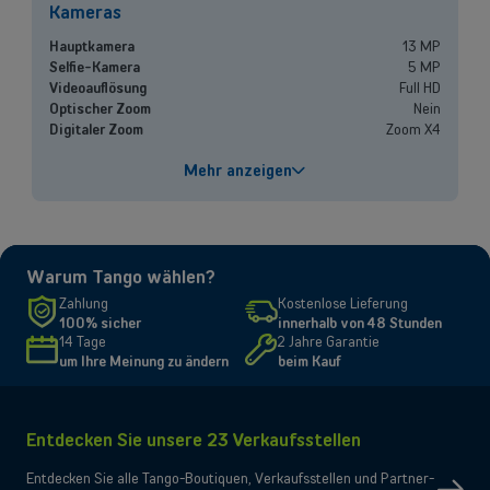
Kameras
Hauptkamera
13 MP
Termin buchen
Selfie-Kamera
5 MP
Videoauflösung
Full HD
Optischer Zoom
Nein
Digitaler Zoom
Zoom X4
Leistungen
Mehr anzeigen
Prozessor
MediaTek Helio G85
Batteriekapazität
3000 mAh
Schnellladen
Ja
Warum Tango wählen?
Bildschirm
Zahlung
Kostenlose Lieferung
100% sicher
innerhalb von 48 Stunden
Größe und Auflösung
4.5" - 1280 x 720 pixels
14 Tage
2 Jahre Garantie
um Ihre Meinung zu ändern
beim Kauf
Konnektivität
Netzwerk
5G, 4G, 3G, 2G
SIM-Typ
Kompatibel Nano-SIM
Entdecken Sie unsere 23 Verkaufsstellen
Dual-SIM
OK
Nein
eSIM only
Entdecken Sie alle Tango-Boutiquen, Verkaufsstellen und Partner-
Ja
Micro-SD-Slot