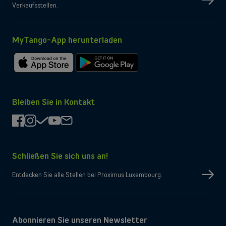
Verkaufsstellen.
WLAN
Kompatibel WiFi 6
Ja
Bluetooth
Ja
NFC
MyTango-App herunterladen
Inhalt der Schachtel
Ladekabel
Type-C
Ladegerät
Nicht vom Hersteller bereitgestellt
Im
Bei
App
Google
Store
Play
herunterladen
herunterladen
Bleiben Sie in Kontakt
facebook
instagram
check
youtube
mail
Schließen Sie sich uns an!
Entdecken Sie alle Stellen bei Proximus Luxembourg.
Abonnieren Sie unseren Newsletter