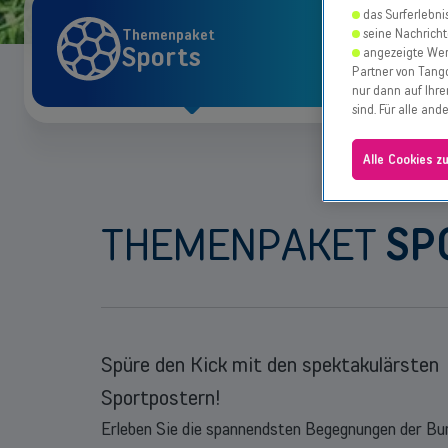
das Surferlebni
seine Nachricht
Themenpaket
Sports
angezeigte Wer
Partner von Tango
nur dann auf Ihre
sind. Für alle an
Alle Cookies z
THEMENPAKET
SP
Spüre den Kick mit den spektakulärsten
Sportpostern!
Erleben Sie die spannendsten Begegnungen der Bun