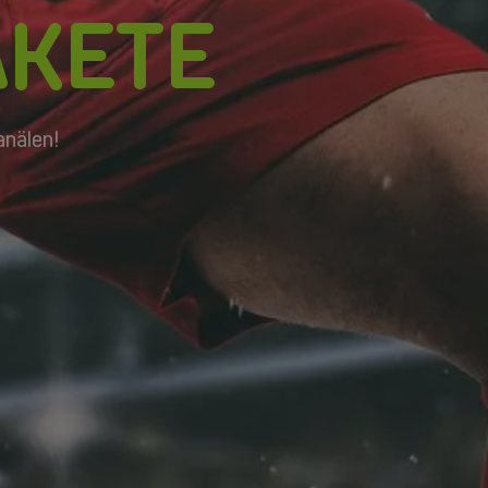
KETE
anälen!