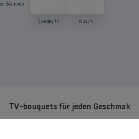
en Sie noch
Sporting TV
W sport
TV-bouquets für jeden Geschmak
ßballfan? Serienliebhaber? Sie lieben die Natur und sind gerne unterwegs? Famil
)) TV-Abo durch ein oder mehrere unserer thematischen TV-Pakete: Family-Pak