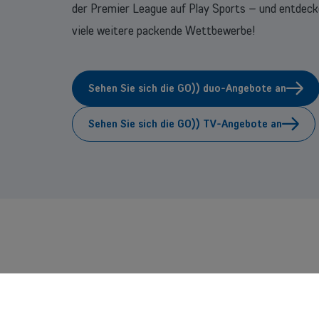
der Premier League auf Play Sports – und entdeck
viele weitere packende Wettbewerbe!
Sehen Sie sich die GO)) duo-Angebote an
Sehen Sie sich die GO)) TV-Angebote an
Fu
Ergänzen Sie Ihr GO