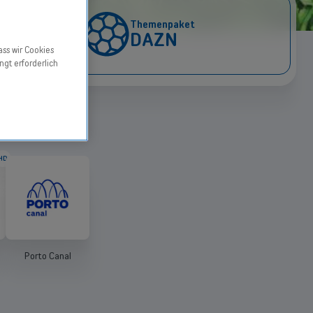
Themenpaket
DAZN
ass wir Cookies
ngt erforderlich
HD
Porto Canal