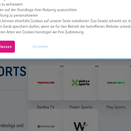
s zu verbessern
en auf der Grundlage ihrer Nutzung auszurichten
Themenpaket
Themenpaket
Family
Charme
bung zu personalisieren
 können ebenfalls Cookies auf unserer Seite installieren. Das Gesetz schreibt vor, d
m Gerät speichern dürfen, wenn sie für den Betrieb der betroffenen Website unbedi
deren Arten von Cookies benötigen wir Ihre Zustimmung.
Einrichten
ulassen
ORTS
HD
HD
Benfica TV
Pickx+ Sports
Play Sports
desliga und