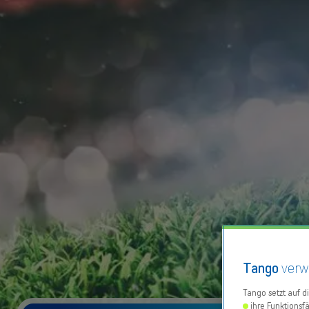
Tango
verw
Tango setzt auf d
ihre Funktionsfä