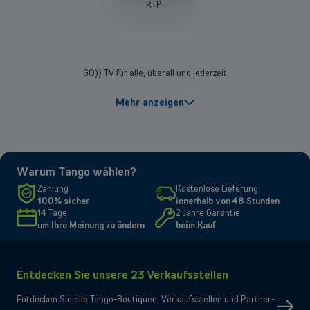
RTPi
GO)) TV für alle, überall und jederzeit
Entdecken Sie die Liste der Kanäle, aus denen die verschiedenen GO))
Mehr anzeigen
TV-Angebote bestehen. Es ist für jeden etwas dabei: Luxemburgische
Kanäle, belgische und französische Kanäle, deutsche Kanäle,
portugiesische Kanäle, spanische und italienische Kanäle, Sport, Musik
von Kinderkanälen mit Disney oder sogar Cartoon Network ...
Warum Tango wählen?
Zahlung
Kostenlose Lieferung
100% sicher
innerhalb von 48 Stunden
14 Tage
2 Jahre Garantie
um Ihre Meinung zu ändern
beim Kauf
Entdecken Sie unsere 23 Verkaufsstellen
Entdecken Sie alle Tango-Boutiquen, Verkaufsstellen und Partner-