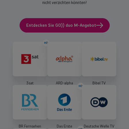
nicht verzichten könnten!
Entdecken Sie GO)) duo M-Angebot
HD
3sat
ARD-alpha
Bibel TV
HD
BR Fernsehen
Das Erste
Deutsche Welle TV