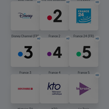
Mobilfunklösungen, Glasfaser, Telefonzentrale und vieles mehr für
HD
HD
HD
Selbstständige sowie kleine und mittlere Unternehmen.
Lösungen entdecken
Pop
Sprachen:
up
ODER
sch
Großunternehmen
Disney Channel (FR)
France 2
France 24 (FR)
HD
HD
HD
Suchen Sie nach Lösungen für große Unternehmen? Lassen Sie sich in
einem persönlichen Gespräch von einem unserer Vertriebsexperten
beraten.
Termin buchen
France 3
France 4
France 5
HD