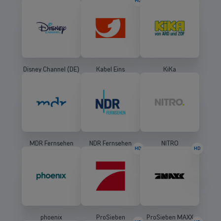
HD
Disney Channel (DE)
Kabel Eins
KiKa
MDR Fernsehen
NDR Fernsehen
NITRO
HD
HD
phoenix
ProSieben
ProSieben MAXX