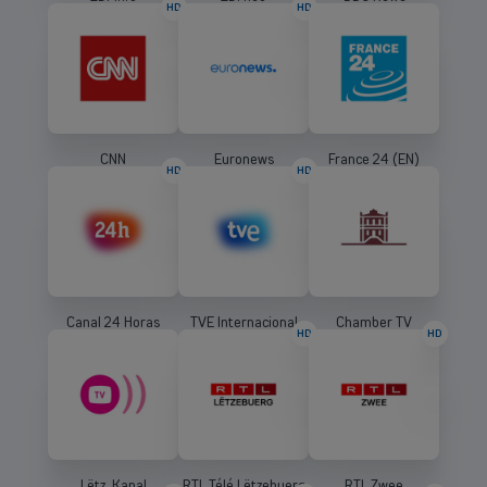
HD
HD
CNN
Euronews
France 24 (EN)
HD
HD
Canal 24 Horas
TVE Internacional
Chamber TV
Back
HD
HD
Selbstständige und KMU
Lëtz. Kanal
RTL Télé Lëtzebuerg
RTL Zwee