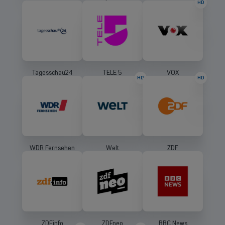
HD
Tagesschau24
TELE 5
VOX
HD
HD
WDR Fernsehen
Welt
ZDF
ZDFinfo
ZDFneo
BBC News