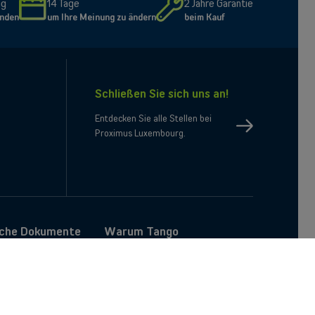
ng
14 Tage
2 Jahre Garantie
unden
um Ihre Meinung zu ändern
beim Kauf
Schließen Sie sich uns an!
e
il
Entdecken Sie alle Stellen bei
Proximus Luxembourg.
iche Dokumente
Warum Tango
ormationen
Kundenerfahrung
sunterlagen
Kundenvorteile
n
Wechseln Sie zu Tango
 zur Barrierefreiheit
Umzug mit Tango