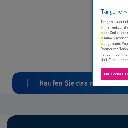
Tango
verw
Tango setzt auf d
ihre Funktionsfä
das Surferlebni
seine Nachricht
angezeigte Wer
Partner von Tango
nur dann auf Ihre
sind. Für alle an
Alle Cookies z
Kaufen Sie das neue iPhone
arkeit prüfen