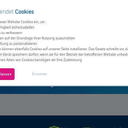
My
ändern. Bei Fragen rufen Sie bitte den
Tango
(App
endet
Cookies
Passwort
Neukunde? Bitte loggen Sie sich
Kundenservice unter 27 777 77 an oder
oder
vergessen?
bei MyTango ein.
Portal
<a
ieser Website Cookies ein, um :
kommen Sie in
den Shop
.
href="https://my.tango.lu/"
higkeit sicherzustellen
>My.Tango.lu</a>).
s zu verbessern
Wenn
Sich einloggen
Sie
en auf der Grundlage ihrer Nutzung auszurichten
Bestätigen
noch
bung zu personalisieren
kein
 können ebenfalls Cookies auf unserer Seite installieren. Das Gesetz schreibt vor, d
Konto
haben,
m Gerät speichern dürfen, wenn sie für den Betrieb der betroffenen Website unbedi
laden
deren Arten von Cookies benötigen wir Ihre Zustimmung.
Sie
die
<a
href="https://apps.apple.com/lu/app/mytango/id47088
Einrichten
ulassen
>App
 17 Pro bei Tango
My
Tango</a>
herunter,
um
eines
zu
erstellen,
oder
klicken
Sie
<a
href="https://api-