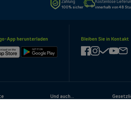
Zahlung
Kostenlose Lieferu
gw.tango.lu/realms/iam-
cbu/login-
100% sicher
innerhalb von 48 St
actions/authenticate?
client_id=cbu-
portal&tab_id=giBNBMMgwA4"
>hier</a>.
o-App herunterladen
Bleiben Sie in Kontakt
facebook
instagram
check
youtub
ma
Bei
Google
Play
laden
herunterladen
te
Und auch...
Gesetzl
Versicherung & Handyreparatur
Produktinf
ng
Good Deals
Verwaltung
das Enjoy-Treueprogramm
Anleitunge
App My Tango
Erklärungen
Blog Tango