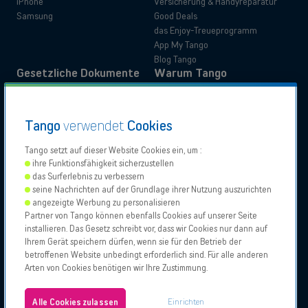
iPhone
Versicherung & Handyreparatur
Samsung
Good Deals
das Enjoy-Treueprogramm
App My Tango
Blog Tango
Gesetzliche Dokumente
Warum Tango
Produktinformationen
Kundenerfahrung
Verwaltungsunterlagen
Kundenvorteile
Tango
verwendet
Cookies
Anleitungen
Wechseln Sie zu Tango
Privatkunden
Business
Erklärungen zur Barrierefreiheit
Umzug mit Tango
Tango setzt auf dieser Website Cookies ein, um :
ihre Funktionsfähigkeit sicherzustellen
das Surferlebnis zu verbessern
Unsere
Proximus
Proximus
Vodafone
seine Nachrichten auf der Grundlage ihrer Nutzung auszurichten
Partner
NXT
angezeigte Werbung zu personalisieren
Support kontaktieren
Partner von Tango können ebenfalls Cookies auf unserer Seite
installieren. Das Gesetz schreibt vor, dass wir Cookies nur dann auf
Tango 2026, Alle Rechte vorbehalten.
Verkaufsstellen
Ihrem Gerät speichern dürfen, wenn sie für den Betrieb der
Erlaubnis zur Geschäftsausübung
betroffenen Website unbedingt erforderlich sind. Für alle anderen
Allgemeine und besondere Geschäftsbedingungen
Arten von Cookies benötigen wir Ihre Zustimmung.
Impressum und Cookie-Politik
Über uns
Cookies konfigurieren
Jobs
Einrichten
Alle Cookies zulassen