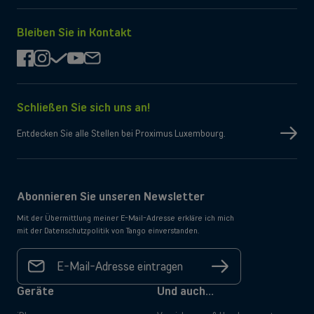
kein
App
Google
Konto
Store
Play
haben,
herunterladen
herunterladen
Bleiben Sie in Kontakt
laden
Sie
die
facebook
instagram
check
youtube
mail
<a
href="https://apps.apple.com/lu/app/mytango/id470889780
>App
My
Tango</a>
Schließen Sie sich uns an!
herunter,
um
eines
Entdecken Sie alle Stellen bei Proximus Luxembourg.
zu
erstellen,
oder
klicken
Sie
<a
Abonnieren Sie unseren Newsletter
href="https://api-
gw.tango.lu/realms/iam-
Mit der Übermittlung meiner E-Mail-Adresse erkläre ich mich
cbu/login-
actions/authenticate?
mit der Datenschutzpolitik von Tango einverstanden.
client_id=cbu-
portal&tab_id=giBNBMMgwA4"
Ihre E-
>hier</a>.
Mail-
Registrieren
Adresse
*
Geräte
Und auch...