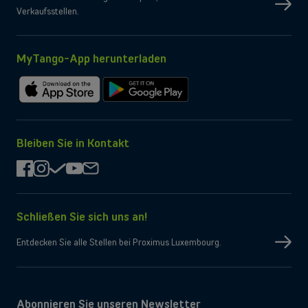
Mobilfunklösungen, Glasfaser, Telefonzentrale und vieles mehr für
Verkaufsstellen.
Selbstständige sowie kleine und mittlere Unternehmen.
MyTango-App herunterladen
Lösungen entdecken
ODER
Großunternehmen
Im
Bei
App
Google
Suchen Sie nach Lösungen für große Unternehmen? Lassen Sie sich in
Store
Play
einem persönlichen Gespräch von einem unserer Vertriebsexperten
herunterladen
herunterladen
Bleiben Sie in Kontakt
beraten.
facebook
instagram
check
youtube
mail
Termin buchen
Schließen Sie sich uns an!
Entdecken Sie alle Stellen bei Proximus Luxembourg.
Abonnieren Sie unseren Newsletter