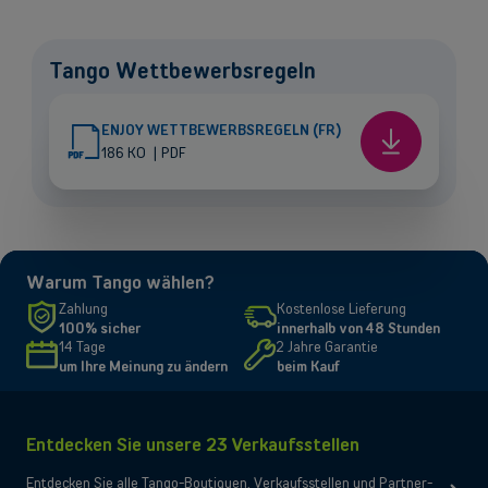
Tango Wettbewerbsregeln
ENJOY WETTBEWERBSREGELN (FR)
ENJOY
186 KO
|
PDF
Wettbewer
(FR)
Warum Tango wählen?
Zahlung
Kostenlose Lieferung
100% sicher
innerhalb von 48 Stunden
Back
14 Tage
2 Jahre Garantie
um Ihre Meinung zu ändern
beim Kauf
Entdecken Sie unsere 23 Verkaufsstellen
Selbstständige und KMU
Entdecken Sie alle Tango-Boutiquen, Verkaufsstellen und Partner-