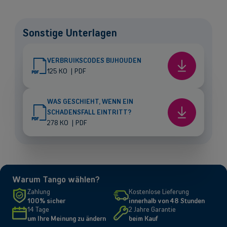
Sonstige Unterlagen
VERBRUIKSCODES BIJHOUDEN
Verbruiksco
125 KO
|
PDF
bijhouden
WAS GESCHIEHT, WENN EIN
SCHADENSFALL EINTRITT?
Was
278 KO
|
PDF
geschieht,
wenn
ein
Schadensfal
eintritt?
Back
Warum Tango wählen?
Zahlung
Kostenlose Lieferung
100% sicher
innerhalb von 48 Stunden
14 Tage
2 Jahre Garantie
um Ihre Meinung zu ändern
beim Kauf