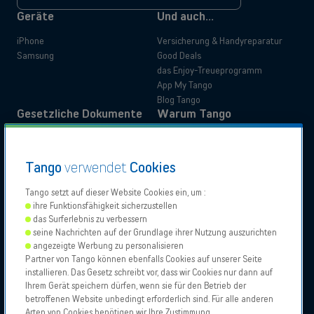
*
Geräte
Und auch...
iPhone
Versicherung & Handyreparatur
Samsung
Good Deals
das Enjoy-Treueprogramm
App My Tango
Blog Tango
Gesetzliche Dokumente
Warum Tango
Produktinformationen
Kundenerfahrung
Verwaltungsunterlagen
Kundenvorteile
Tango
verwendet
Cookies
Anleitungen
Wechseln Sie zu Tango
Privatkunden
Business
Erklärungen zur Barrierefreiheit
Umzug mit Tango
Tango setzt auf dieser Website Cookies ein, um :
ihre Funktionsfähigkeit sicherzustellen
das Surferlebnis zu verbessern
Unsere
Proximus
Proximus
Vodafone
seine Nachrichten auf der Grundlage ihrer Nutzung auszurichten
Partner
NXT
angezeigte Werbung zu personalisieren
Support kontaktieren
Partner von Tango können ebenfalls Cookies auf unserer Seite
installieren. Das Gesetz schreibt vor, dass wir Cookies nur dann auf
Tango 2026, Alle Rechte vorbehalten.
Verkaufsstellen
Ihrem Gerät speichern dürfen, wenn sie für den Betrieb der
Erlaubnis zur Geschäftsausübung
betroffenen Website unbedingt erforderlich sind. Für alle anderen
Allgemeine und besondere Geschäftsbedingungen
Arten von Cookies benötigen wir Ihre Zustimmung.