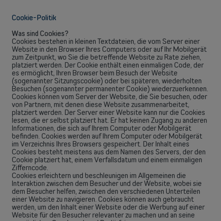
Cookie-Politik
Was sind Cookies?
Cookies bestehen in kleinen Textdateien, die vom Server einer
Website in den Browser Ihres Computers oder auf Ihr Mobilgerät
zum Zeitpunkt, wo Sie die betreffende Website zu Rate ziehen,
platziert werden. Der Cookie enthält einen einmaligen Code, der
es ermöglicht, Ihren Browser beim Besuch der Website
(sogenannter Sitzungscookie) oder bei späteren, wiederholten
Besuchen (sogenannter permanenter Cookie) wiederzuerkennen.
Cookies können vom Server der Website, die Sie besuchen, oder
von Partnern, mit denen diese Website zusammenarbeitet,
platziert werden. Der Server einer Website kann nur die Cookies
lesen, die er selbst platziert hat. Er hat keinen Zugang zu anderen
Back
Informationen, die sich auf Ihrem Computer oder Mobilgerät
befinden. Cookies werden auf Ihrem Computer oder Mobilgerät
im Verzeichnis Ihres Browsers gespeichert. Der Inhalt eines
Cookies besteht meistens aus dem Namen des Servers, der den
Cookie platziert hat, einem Verfallsdatum und einem einmaligen
Zifferncode.
Cookies erleichtern und beschleunigen im Allgemeinen die
Selbstständige und KMU
Interaktion zwischen dem Besucher und der Website, wobei sie
dem Besucher helfen, zwischen den verschiedenen Unterteilen
einer Website zu navigieren. Cookies können auch gebraucht
Mobilfunklösungen, Glasfaser, Telefonzentrale und vieles mehr für
werden, um den Inhalt einer Website oder die Werbung auf einer
Selbstständige sowie kleine und mittlere Unternehmen.
Website für den Besucher relevanter zu machen und an seine