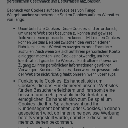
persönlichen Geschmack und Bedürfnisse anzupassen.
Gebrauch von Cookies auf den Websites von Tango
Lösungen entdecken
Wir gebrauchen verschiedene Sorten Cookies auf den Websites
von Tango.
ODER
Großunternehmen
Unentbehrliche Cookies: Diese Cookies sind erforderlich,
um unsere Websites besuchen zu können und gewisse
Suchen Sie nach Lösungen für große Unternehmen? Lassen Sie sich in
Teile von denen gebrauchen zu können. Mit diesen Cookies
einem persönlichen Gespräch von einem unserer Vertriebsexperten
können Sie zum Beispiel zwischen den verschiedenen
Rubriken unserer Websites navigieren oder Formulare
beraten.
ausfüllen. Auch wenn Sie sich auf Ihrem persönlichen Konto
einloggen möchten, sind Cookies notwendig, um Ihre
Identität auf gesicherte Weise zu kontrollieren, bevor wir
Termin buchen
Zugang zu Ihren persönlichen Informationen gewähren.
Verweigern Sie diese Cookies, dann werden gewisse Teile
der Website nicht richtig funktionieren, wenn überhaupt.
Funktionelle Cookies: Es handelt sich um
Cookies, die das Funktionieren unserer Websites
für den Besucher erleichtern und ihm somit eine
bessere und mehr persönliche Surferfahrung
ermöglichen. Es handelt sich zum Beispiel um
Cookies, die Ihre Sprachenwahl und Ihr
Kundensegment behalten, oder Cookies, in denen
gespeichert wird, ob Ihnen eine gewisse Werbung
bereits vorgestellt wurde, damit Sie diese nicht
mehr zu sehen bekommen.