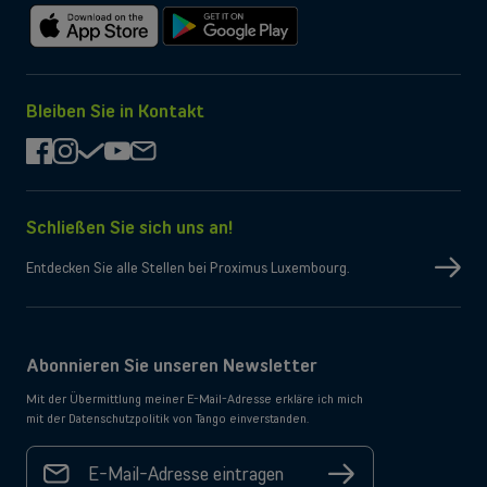
Im
Bei
App
Google
Store
Play
herunterladen
herunterladen
Bleiben Sie in Kontakt
facebook
instagram
check
youtube
mail
Schließen Sie sich uns an!
Entdecken Sie alle Stellen bei Proximus Luxembourg.
Abonnieren Sie unseren Newsletter
Mit der Übermittlung meiner E-Mail-Adresse erkläre ich mich
mit der Datenschutzpolitik von Tango einverstanden.
Ihre E-
Mail-
Registrieren
Adresse