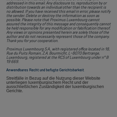
addressed in this email. Any disclosure to, reproduction by or
distribution towards an individual other than the recipient is
no allowed. If you have received this email in error, please notify
the sender. Delete or destroy the information as soon as
possible. Please note that Proximus Luxembourg cannot
assured the integrity of this message and consequently cannot
be held responsible for any modification or falsification thereof.
Any views or opinions presented herein are solely those of the
author and do not necessarily represent those of the company.
Thank you for your cooperation.
Proximus Luxembourg S.A., with registered office located in 18,
Rue du Puits Romain, Z.A. Bourmicht, L-8070 Bertrange,
Luxembourg, registered at the RCS of Luxembourg under n° B
19 669.
Anwendbares Recht und befugte Gerichtsbarkeit
Streitfälle in Bezug auf die Nutzung dieser Website
unterliegen luxemburgischem Recht und der
ausschließlichen Zuständigkeit der luxemburgischen
Gerichte.